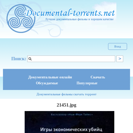
Лучшие документальные фильмы в хорошем качестве
Вход
Поиск:
Документальные онлайн
Скачать
Обсуждаемые
Популярные
Документальные фильмы скачать торрент
21451.jpg