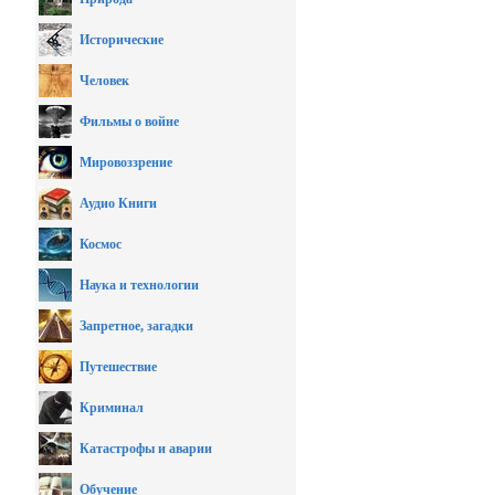
Исторические
Человек
Фильмы о войне
Мировоззрение
Аудио Книги
Космос
Наука и технологии
Запретное, загадки
Путешествие
Криминал
Катастрофы и аварии
Обучение