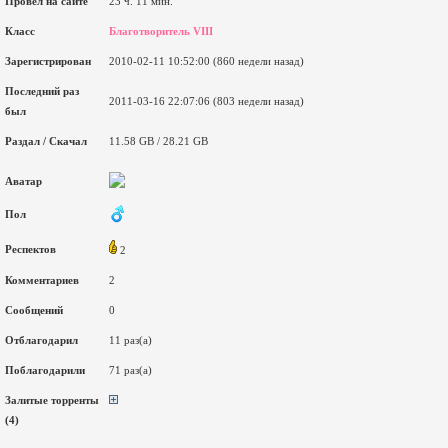
Провел на сайте
23 ч. 11 мин.
Класс
Благотворитель VIII
Зарегистрирован
2010-02-11 10:52:00 (860 недели назад)
Последний раз
2011-03-16 22:07:06 (803 недели назад)
был
Раздал / Скачал
11.58 GB / 28.21 GB
Аватар
Пол
Респектов
2
Комментариев
2
Сообщений
0
Отблагодарил
11 раз(а)
Поблагодарили
71 раз(а)
Залитые торренты
(4)