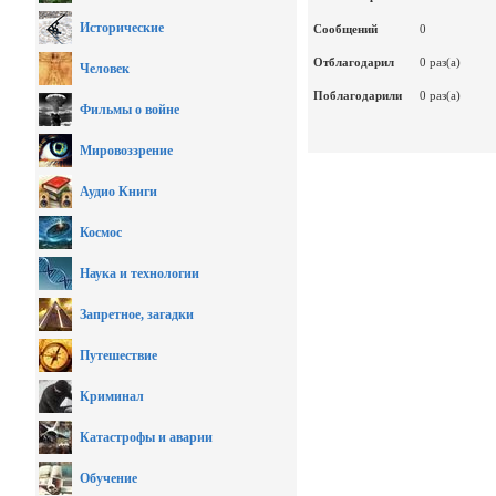
Исторические
Сообщений
0
Отблагодарил
0 раз(а)
Человек
Поблагодарили
0 раз(а)
Фильмы о войне
Мировоззрение
Аудио Книги
Космос
Наука и технологии
Запретное, загадки
Путешествие
Криминал
Катастрофы и аварии
Обучение