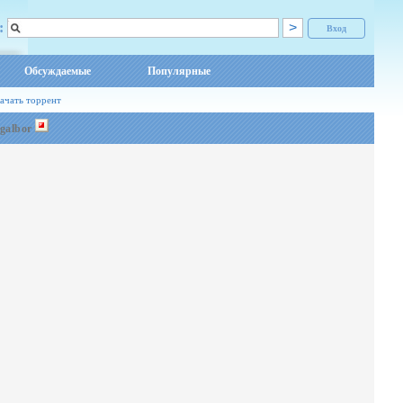
:
Вход
Обсуждаемые
Популярные
ачать торрент
galbor