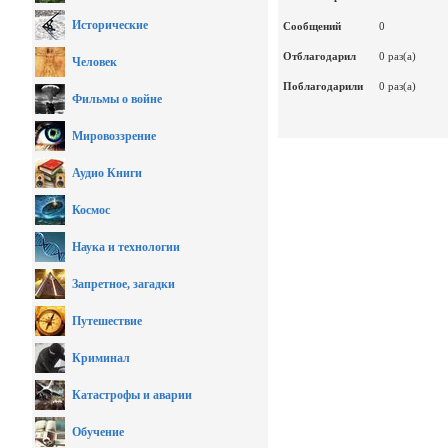
Исторические
Сообщений
0
Отблагодарил
0 раз(а)
Человек
Поблагодарили
0 раз(а)
Фильмы о войне
Мировоззрение
Аудио Книги
Космос
Наука и технологии
Запретное, загадки
Путешествие
Криминал
Катастрофы и аварии
Обучение