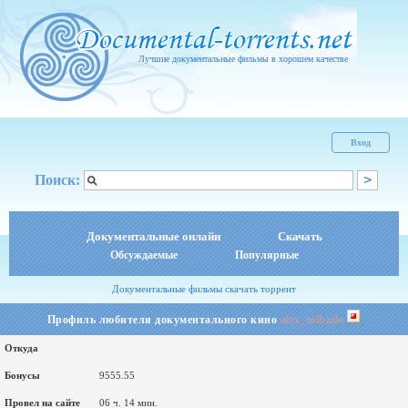
Лучшие документальные фильмы в хорошем качестве
Вход
Поиск:
Документальные онлайн
Скачать
Обсуждаемые
Популярные
Документальные фильмы скачать торрент
Профиль любителя документального кино
alex_mihailo
Откуда
Бонусы
9555.55
Провел на сайте
06 ч. 14 мин.