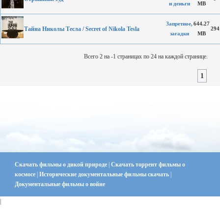
и деньги
MB
Запретное,
644.27
Тайна Николы Тесла / Secret of Nikola Tesla
294
загадки
MB
Всего 2 на -1 страницах по 24 на каждой странице.
1
Скачать фильмы о дикой природе
|
Скачать торрент фильмы о
космосе
|
Исторические документальные фильмы скачать
|
Документальные фильмы о войне
|