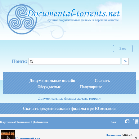
Лучшие документальные фильмы в хорошем качестве
Вход
Поиск:
Документальные онлайн
Скачать
Обсуждаемые
Популярные
Документальные фильмы скачать торрент
Скачать документальные фильмы про Югославия
Картинка
Название / Добавлен
Кат
Политика
584.78
Страшный суд
9