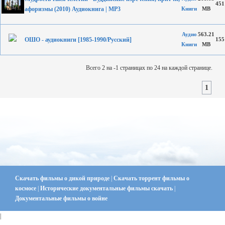
451
афоризмы (2010) Аудиокнига | MP3
Книги
MB
Аудио
563.21
ОШО - аудиокниги [1985-1990/Русский]
155
Книги
MB
Всего 2 на -1 страницах по 24 на каждой странице.
1
Скачать фильмы о дикой природе
|
Скачать торрент фильмы о
космосе
|
Исторические документальные фильмы скачать
|
Документальные фильмы о войне
|