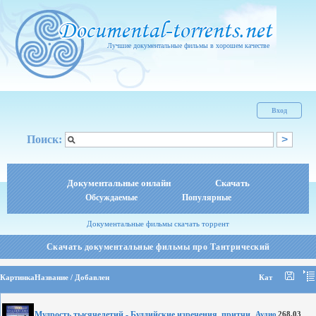
Лучшие документальные фильмы в хорошем качестве
Вход
Поиск:
Документальные онлайн
Скачать
Обсуждаемые
Популярные
Документальные фильмы скачать торрент
Скачать документальные фильмы про Тантрический
Картинка
Название / Добавлен
Кат
Мудрость тысячелетий - Буддийские изречения, притчи,
Аудио
268.03