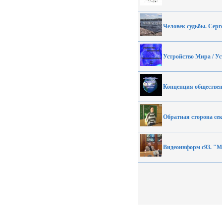
Человек судьбы. Сер
Устройство Мира / У
Концепция общественн
Обратная сторона се
Видеоинформ c93. "Ми