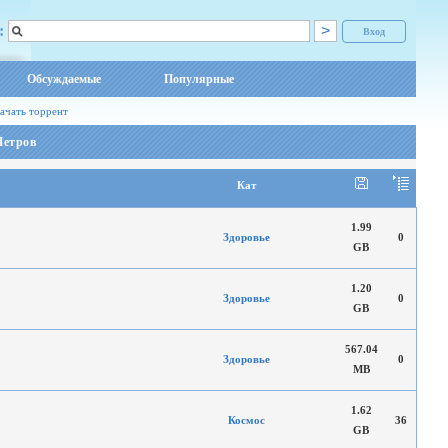
:
Вход
Обсуждаемые
Популярные
ачать торрент
Петров
Кат
1.99
Здоровье
0
GB
1.20
Здоровье
0
GB
567.04
Здоровье
0
MB
1.62
Космос
36
GB