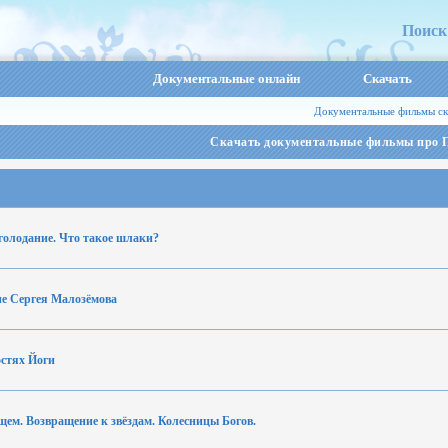
Поиск
Документальные онлайн
Скачать
Документальные фильмы ск
Скачать документальные фильмы про 
голодание. Что такое шлаки?
ие Сергея Малозёмова
остях Йоги
щем. Возвращение к звёздам. Колесницы Богов.