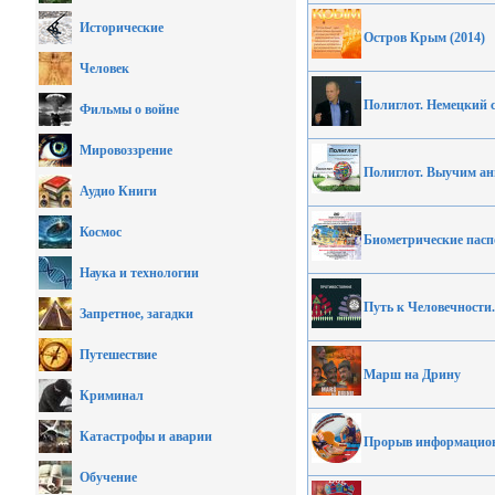
Исторические
Остров Крым (2014)
Человек
Полиглот. Немецкий с 
Фильмы о войне
Мировоззрение
Полиглот. Выучим анг
Аудио Книги
Космос
Биометрические паспо
Наука и технологии
Путь к Человечности
Запретное, загадки
Путешествие
Марш на Дрину
Криминал
Катастрофы и аварии
Прорыв информацио
Обучение