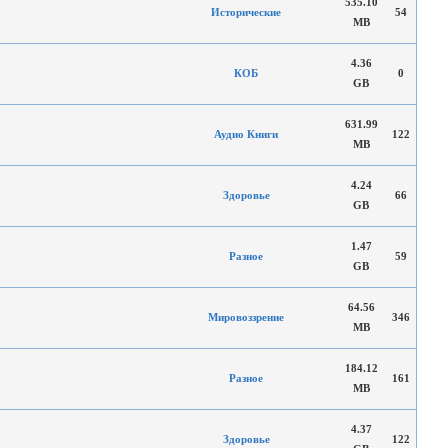
535.10
Исторические
54
MB
4.36
КОБ
0
GB
631.99
Аудио Книги
122
MB
4.24
Здоровье
66
GB
1.47
Разное
59
GB
64.56
Мировоззрение
346
MB
184.12
Разное
161
MB
4.37
Здоровье
122