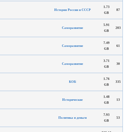
1.73
История России и СССР
87
GB
5.91
Саморазвитие
203
GB
7.49
Саморазвитие
61
GB
3.71
Саморазвитие
30
GB
1.76
КОБ
335
GB
1.48
Исторические
13
GB
7.93
Политика и деньги
53
GB