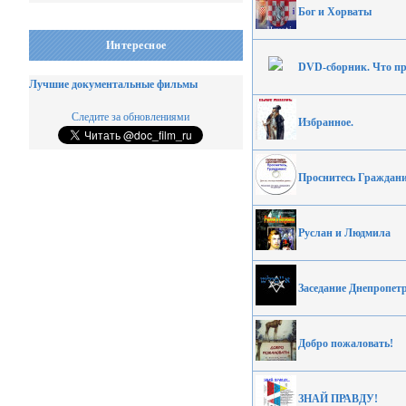
Бог и Хорваты
Интересное
DVD-сборник. Что пр
Лучшие документальные фильмы
Следите за обновлениями
Избранное.
Проснитесь Граждани
Руслан и Людмила
Заседание Днепропет
Добро пожаловать!
ЗНАЙ ПРАВДУ!