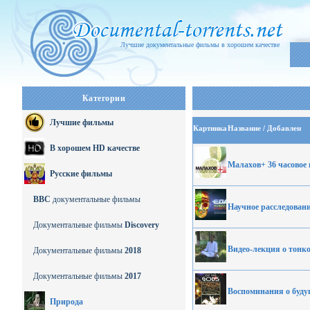
Лучшие документальные фильмы в хорошем качестве
Категории
Лучшие фильмы
Картинка
Название / Добавлен
В хорошем HD качестве
Малахов+ 36 часовое 
Русские фильмы
BBC
документальные фильмы
Научное расследован
Документальные фильмы
Discovery
Видео-лекция о тонк
Документальные фильмы
2018
Документальные фильмы
2017
Воспоминания о буду
Природа