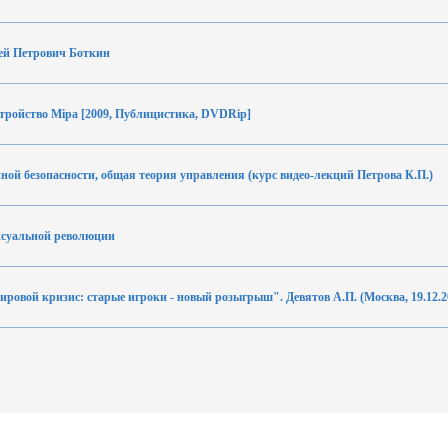
гей Петрович Боткин
стройство Мiра [2009, Публицистика, DVDRip]
ой безопасности, общая теория управления (курс видео-лекций Петрова К.П.)
ксуальной революции
ровой кризис: старые игроки - новый розыгрыш". Девятов А.П. (Москва, 19.12.2