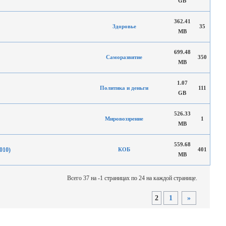
GB
362.41
Здоровье
35
MB
699.48
Саморазвитие
350
MB
1.07
Политика и деньги
111
GB
526.33
Мировоззрение
1
MB
559.68
010)
КОБ
401
MB
Всего 37 на -1 страницах по 24 на каждой странице.
2
1
»