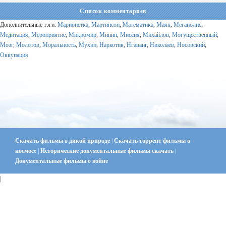
Список комментариев
Дополнительные тэги:
Марионетка
,
Мартинсон
,
Математика
,
Маяк
,
Мегаполис
,
Медитация
,
Мероприятие
,
Микромир
,
Минин
,
Миссия
,
Михайлов
,
Могущественный
,
Мозг
,
Молотов
,
Моральность
,
Мухин
,
Наркотик
,
Нгаванг
,
Николаев
,
Носовский
,
Оккупация
Скачать фильмы о дикой природе
|
Скачать торрент фильмы о
космосе
|
Исторические документальные фильмы скачать
|
Документальные фильмы о войне
|