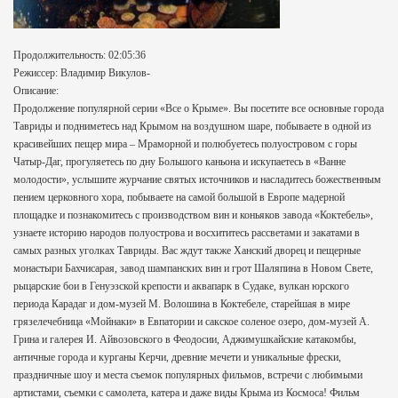
Продолжительность: 02:05:36
Режиссер: Владимир Викулов-
Описание:
Продолжение популярной серии «Все о Крыме». Вы посетите все основные города
Тавриды и подниметесь над Крымом на воздушном шаре, побываете в одной из
красивейших пещер мира – Мраморной и полюбуетесь полуостровом с горы
Чатыр-Даг, прогуляетесь по дну Большого каньона и искупаетесь в «Ванне
молодости», услышите журчание святых источников и насладитесь божественным
пением церковного хора, побываете на самой большой в Европе мадерной
площадке и познакомитесь с производством вин и коньяков завода «Коктебель»,
узнаете историю народов полуострова и восхититесь рассветами и закатами в
самых разных уголках Тавриды. Вас ждут также Ханский дворец и пещерные
монастыри Бахчисарая, завод шампанских вин и грот Шаляпина в Новом Свете,
рыцарские бои в Генуэзской крепости и аквапарк в Судаке, вулкан юрского
периода Карадаг и дом-музей М. Волошина в Коктебеле, старейшая в мире
грязелечебница «Мойнаки» в Евпатории и сакское соленое озеро, дом-музей А.
Грина и галерея И. Айвозовского в Феодосии, Аджимушкайские катакомбы,
античные города и курганы Керчи, древние мечети и уникальные фрески,
праздничные шоу и места съемок популярных фильмов, встречи с любимыми
артистами, съемки с самолета, катера и даже виды Крыма из Космоса! Фильм