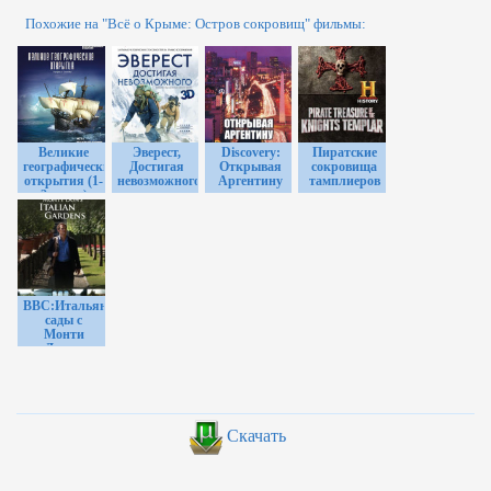
Похожие на "Всё о Крыме: Остров сокровищ" фильмы:
Великие
Эверест,
Discovery:
Пиратские
географические
Достигая
Открывая
сокровища
открытия (1-
невозможного
Аргентину
тамплиеров
2 часть)
BBC:Итальянские
сады с
Монти
Доном
Скачать