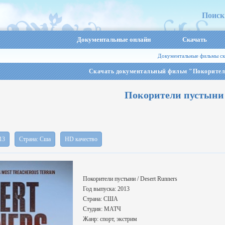
Поиск
Документальные онлайн
Скачать
Документальные фильмы ск
Скачать документальный фильм "Покорител
Покорители пустыни
13
Страна: Сша
HD качество
Покорители пустыни / Desert Runners
Год выпуска: 2013
Страна: США
Студия: МАТЧ
Жанр: спорт, экстрим