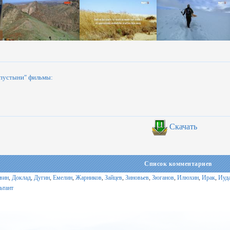
 пустыни" фильмы:
Скачать
Список комментариев
вин
,
Доклад
,
Дугин
,
Емелин
,
Жарников
,
Зайцев
,
Зиновьев
,
Зюганов
,
Илюхин
,
Ирак
,
Иуд
ьтант