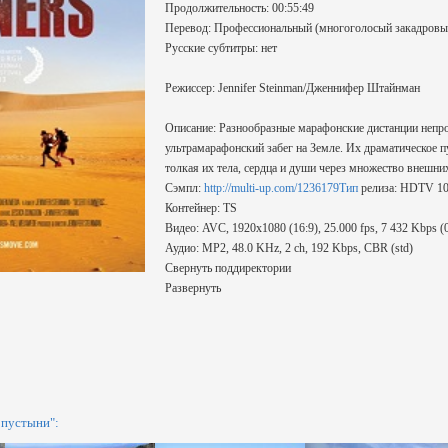
Продолжительность: 00:55:49
Перевод: Профессиональный (многоголосый закадровы
Русские субтитры: нет
Режиссер: Jennifer Steinman/Дженнифер Штайнман
Описание: Разнообразные марафонские дистанции непр
ультрамарафонский забег на Земле. Их драматическое
толкая их тела, сердца и души через множество внешни
Сэмпл:
http://multi-up.com/1236179Тип
релиза: HDTV 10
Контейнер: TS
Видео: AVC, 1920x1080 (16:9), 25.000 fps, 7 432 Kbps (0.
Аудио: MP2, 48.0 KHz, 2 ch, 192 Kbps, CBR (std)
Свернуть поддиректории
Развернуть
пустыни":