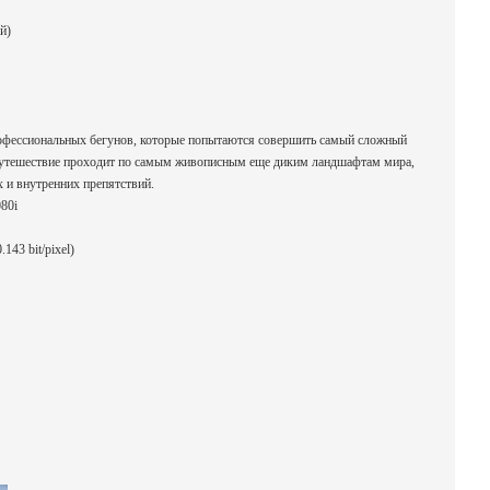
й)
офессиональных бегунов, которые попытаются совершить самый сложный
 путешествие проходит по самым живописным еще диким ландшафтам мира,
х и внутренних препятствий.
80i
143 bit/pixel)