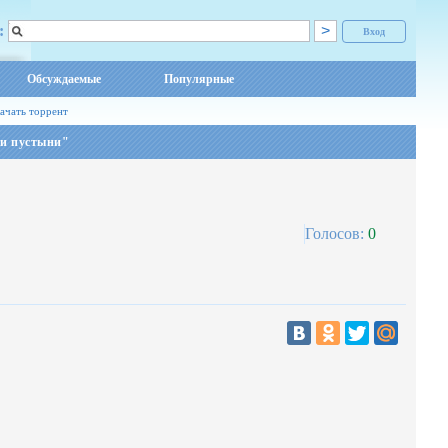
:
Вход
Обсуждаемые
Популярные
ачать торрент
и пустыни"
Голосов:
0