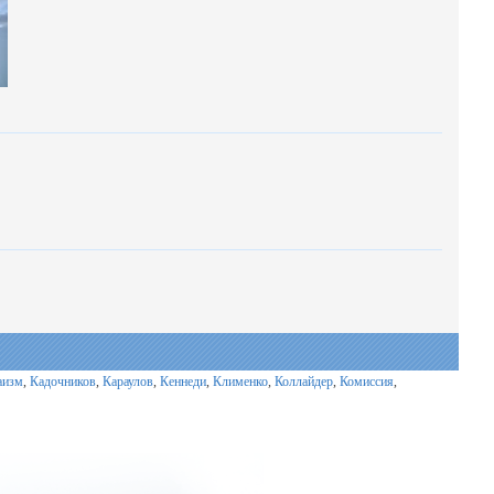
аизм
,
Кадочников
,
Караулов
,
Кеннеди
,
Клименко
,
Коллайдер
,
Комиссия
,