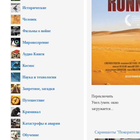
Исторические
Человек
Фильмы о войне
Мировоззрение
Аудио Книги
Космос
Наука и технологии
Запретное, загадки
Переключить
Путешествие
Увел./умен. окно
загружается...
Криминал
Катастрофы и аварии
Скриншоты "Покорители 
Обучение