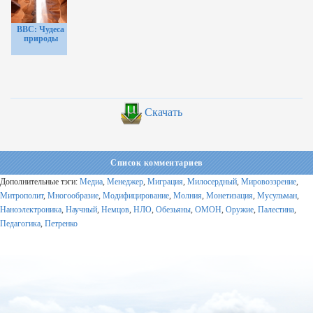
BBC: Чудеса
природы
Скачать
Список комментариев
Дополнительные тэги:
Медиа
,
Менеджер
,
Миграция
,
Милосердный
,
Мировоззрение
,
Митрополит
,
Многообразие
,
Модифицирование
,
Молния
,
Монетизация
,
Мусульман
,
Наноэлектроника
,
Научный
,
Немцов
,
НЛО
,
Обезьяны
,
ОМОН
,
Оружие
,
Палестина
,
Педагогика
,
Петренко