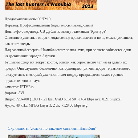
Продолжительность: 00:52:10
Перевод: Профессиональный (одноголосый закадровый)
Доп. инфо о переводе: СВ-Дубль по заказу телеканала "Культура"
Описание:Бушмены говорят: когда солнце проваливается в ночь, можно услышать,
как поют звезды...
Над саванной северной Намибии стоит полная луна, при ее свете собирается один
из древнейших народов Африки.
Бушмены сходятся вокруг костра, совсем как сорок тысяч лет назад делали их
предки. Они слушают бесконечно повторяющиеся ритмы гароро - музыкального
инструмента, в который уже тысячи лет подряд превращается самое грозное
оружие охотника - лук.
качество: IPTVRip
формат: AVI
Видео: 720x400 (1.80:1), 25 fps, XviD build 50 ~1484 kbps avg, 0.21 bit/pixel
Аудио: 48 kHz, MPEG Layer 3, 2 ch, ~128.00 kbps avg
Скриншоты "Жизнь по законам саванны. Намибия":