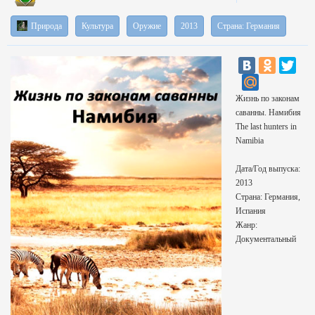
Природа
Культура
Оружие
2013
Страна: Германия
Жизнь по законам
саванны. Намибия
The last hunters in
Namibia
Дата/Год выпуска:
2013
Страна: Германия,
Испания
Жанр:
Документальный