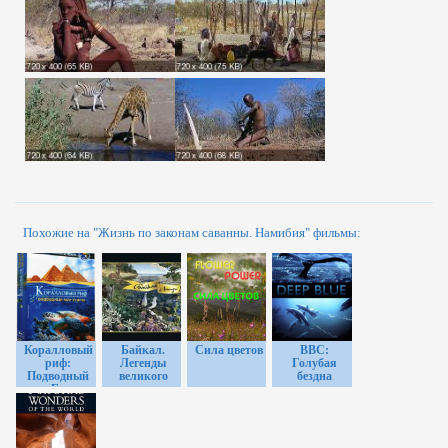
Похожие на "Жизнь по законам саванны. Намибия" фильмы:
Коралловый
Байкал.
Сила цветов
ВВС:
риф:
Легенды
Голубая
Подводный
великого
бездна
мир Египта
озера