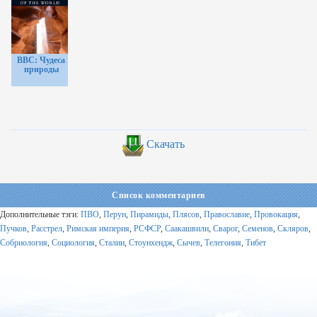
BBC: Чудеса
природы
Скачать
Список комментариев
Дополнительные тэги:
ПВО
,
Перун
,
Пирамиды
,
Плясов
,
Православие
,
Провокация
,
Пучков
,
Расстрел
,
Римская империя
,
РСФСР
,
Саакашвили
,
Сварог
,
Семенов
,
Скляров
,
Собриология
,
Социология
,
Сталин
,
Стоунхендж
,
Сычев
,
Телегония
,
Тибет