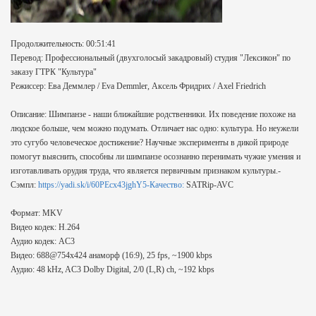
Продолжительность: 00:51:41
Перевод: Профессиональный (двухголосый закадровый) студия "Лексикон" по
заказу ГТРК "Культура"
Режиссер: Ева Деммлер / Eva Demmler, Аксель Фридрих / Axel Friedrich
Описание: Шимпанзе - наши ближайшие родственники. Их поведение похоже на
людское больше, чем можно подумать. Отличает нас одно: культура. Но неужели
это сугубо человеческое достижение? Научные эксперименты в дикой природе
помогут выяснить, способны ли шимпанзе осознанно перенимать чужие умения и
изготавливать орудия труда, что является первичным признаком культуры.-
Сэмпл:
https://yadi.sk/i/60PEcx43jghY5-Качество:
SATRip-AVC
Формат: MKV
Видео кодек: H.264
Аудио кодек: AC3
Видео: 688@754x424 анаморф (16:9), 25 fps, ~1900 kbps
Аудио: 48 kHz, AC3 Dolby Digital, 2/0 (L,R) ch, ~192 kbps