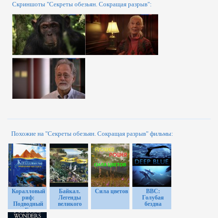
Скриншоты "Секреты обезьян. Сокращая разрыв":
Похожие на "Секреты обезьян. Сокращая разрыв" фильмы:
Коралловый
Байкал.
Сила цветов
ВВС:
риф:
Легенды
Голубая
Подводный
великого
бездна
мир Египта
озера