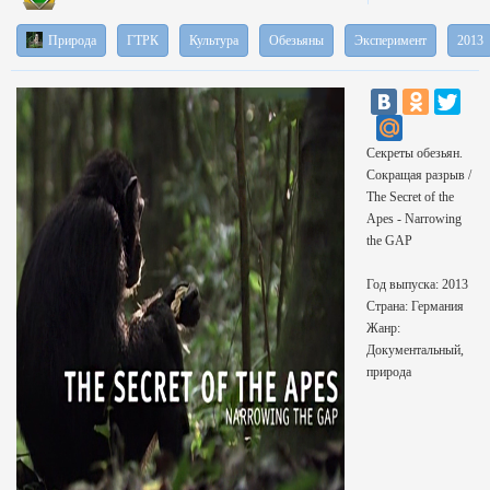
Природа
ГТРК
Культура
Обезьяны
Эксперимент
2013
Секреты обезьян.
Сокращая разрыв /
The Secret of the
Apes - Narrowing
the GAP
Год выпуска: 2013
Страна: Германия
Жанр:
Документальный,
природа