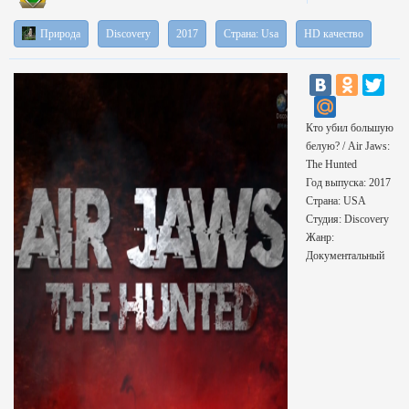
Природа
Discovery
2017
Страна: Usa
HD качество
Кто убил большую
белую? / Air Jaws:
The Hunted
Год выпуска: 2017
Страна: USA
Студия: Discovery
Жанр:
Документальный