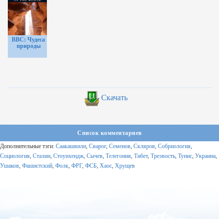
BBC: Чудеса
природы
Скачать
Список комментариев
Дополнительные тэги:
Саакашвили
,
Сварог
,
Семенов
,
Скляров
,
Собриология
,
Социология
,
Сталин
,
Стоунхендж
,
Сычев
,
Телегония
,
Тибет
,
Трезвость
,
Тунис
,
Украина
,
Ушаков
,
Фашистский
,
Фолк
,
ФРГ
,
ФСБ
,
Хаос
,
Хрущев