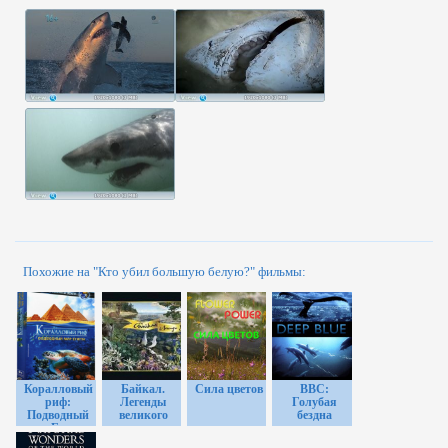
Похожие на "Кто убил большую белую?" фильмы:
Коралловый
Байкал.
Сила цветов
ВВС:
риф:
Легенды
Голубая
Подводный
великого
бездна
мир Египта
озера