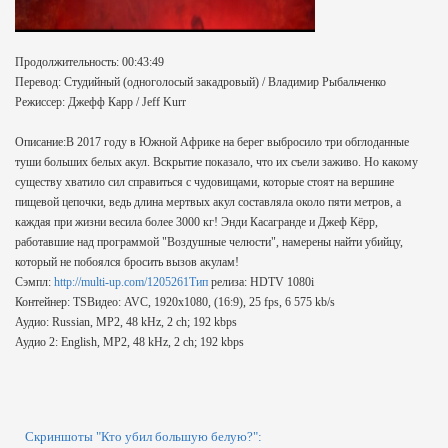
Продолжительность: 00:43:49
Перевод: Студийный (одноголосый закадровый) / Владимир Рыбальченко
Режиссер: Джефф Карр / Jeff Kurr
Описание:В 2017 году в Южной Африке на берег выбросило три обглоданные
туши больших белых акул. Вскрытие показало, что их съели заживо. Но какому
существу хватило сил справиться с чудовищами, которые стоят на вершине
пищевой цепочки, ведь длина мертвых акул составляла около пяти метров, а
каждая при жизни весила более 3000 кг! Энди Касагранде и Джеф Кёрр,
работавшие над программой "Воздушные челюсти", намерены найти убийцу,
который не побоялся бросить вызов акулам!
Сэмпл:
http://multi-up.com/1205261Тип
релиза: HDTV 1080i
Контейнер: TSВидео: AVC, 1920x1080, (16:9), 25 fps, 6 575 kb/s
Аудио: Russian, MP2, 48 kHz, 2 ch; 192 kbps
Аудио 2: English, MP2, 48 kHz, 2 ch; 192 kbps
Скриншоты "Кто убил большую белую?":