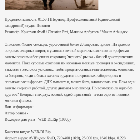
Продолжительность: 01:53:11Перевод: Профессиональный (одноголосый
закадровый) студия Позитив
Режиссёр: Кристиан Фрай / Christian Frei, Максим Арбугаев / Maxim Arbugaev
Описание: Фильм-сенсация, удостоенный более 20 мировых призов. На далеких
островах северных широт, в условиях вечной мерзлоты охотники за трофеями
заняты поисками бесценных сокровищ "черного" рынка - бивней доисторических
мамонтов. Пока суровые охотники по несколько месяцев проводят в экспедициях,
выживая в жестоких условиях, чтобы продать останки величественных животных
за бесценок, люди в белых халатах трудятся в стерильных лабораториях в
попытках расшифровать ДНК мамонта и, может быть, клонировать его. Пока одни
заняты «черной» работой, другие двигают мир вперед. Но возможно ли одно без
другого? Контраст этих двух жизней, судеб, призваний - и есть один из главных
мотивов фильма.
Доп. информация:
Автор релиза -
Исходник для рипа - WEB-DLRip (1080p)
Качество видео: WEB-DLRip
Формат видео: AVIВидео: XviD, 720x400 (16:9), 25.000 fps, 1640 kbps, 0.228