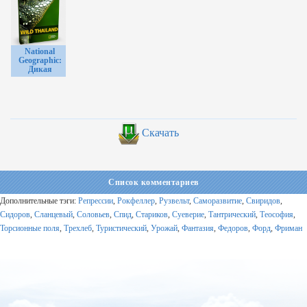
National
Geographic:
Дикая
природа
Таиланда /
Wild
Thailand
Скачать
Список комментариев
Дополнительные тэги:
Репрессии
,
Рокфеллер
,
Рузвельт
,
Саморазвитие
,
Свиридов
,
Сидоров
,
Сланцевый
,
Соловьев
,
Спид
,
Стариков
,
Суеверие
,
Тантрический
,
Теософия
,
Торсионные поля
,
Трехлеб
,
Туристический
,
Урожай
,
Фантазия
,
Федоров
,
Форд
,
Фриман