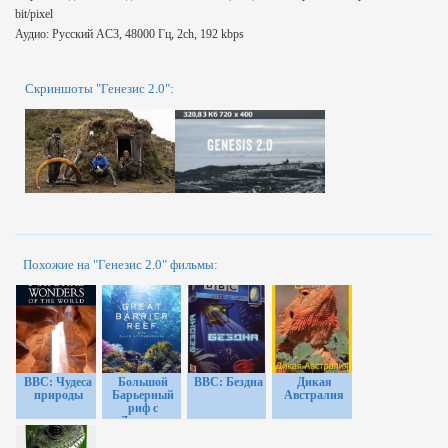
bit/pixel
Аудио: Русский AC3, 48000 Гц, 2ch, 192 kbps
Скриншоты "Генезис 2.0":
Похожие на "Генезис 2.0" фильмы:
BBC: Чудеса
Большой
BBC: Бездна
Дикая
природы
Барьерный
Австралия
риф с
Дэвидом
Аттенборо