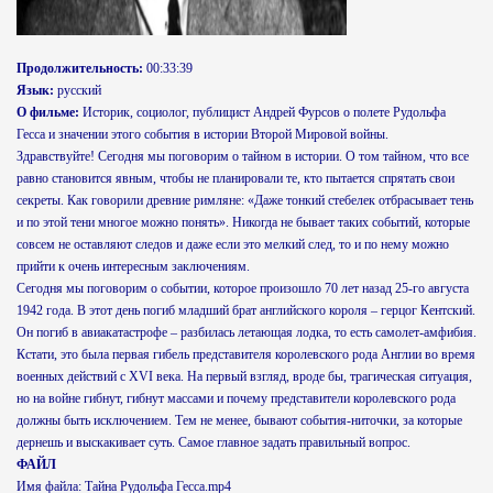
Продолжительность:
00:33:39
Язык:
русский
О фильме:
Историк, социолог, публицист Андрей Фурсов о полете Рудольфа
Гесса и значении этого события в истории Второй Мировой войны.
Здравствуйте! Сегодня мы поговорим о тайном в истории. О том тайном, что все
равно становится явным, чтобы не планировали те, кто пытается спрятать свои
секреты. Как говорили древние римляне: «Даже тонкий стебелек отбрасывает тень
и по этой тени многое можно понять». Никогда не бывает таких событий, которые
совсем не оставляют следов и даже если это мелкий след, то и по нему можно
прийти к очень интересным заключениям.
Сегодня мы поговорим о событии, которое произошло 70 лет назад 25-го августа
1942 года. В этот день погиб младший брат английского короля – герцог Кентский.
Он погиб в авиакатастрофе – разбилась летающая лодка, то есть самолет-амфибия.
Кстати, это была первая гибель представителя королевского рода Англии во время
военных действий с XVI века. На первый взгляд, вроде бы, трагическая ситуация,
но на войне гибнут, гибнут массами и почему представители королевского рода
должны быть исключением. Тем не менее, бывают события-ниточки, за которые
дернешь и выскакивает суть. Самое главное задать правильный вопрос.
ФАЙЛ
Имя файла: Тайна Рудольфа Гесса.mp4