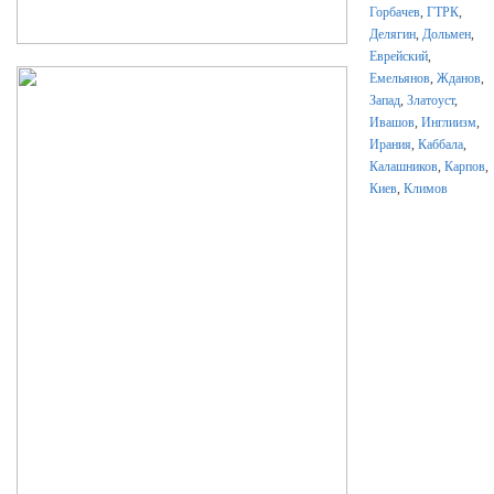
Горбачев
,
ГТРК
,
Делягин
,
Дольмен
,
Еврейский
,
Емельянов
,
Жданов
,
Запад
,
Златоуст
,
Ивашов
,
Инглиизм
,
Ирания
,
Каббала
,
Калашников​
,
Карпов
,
Киев
,
Климов