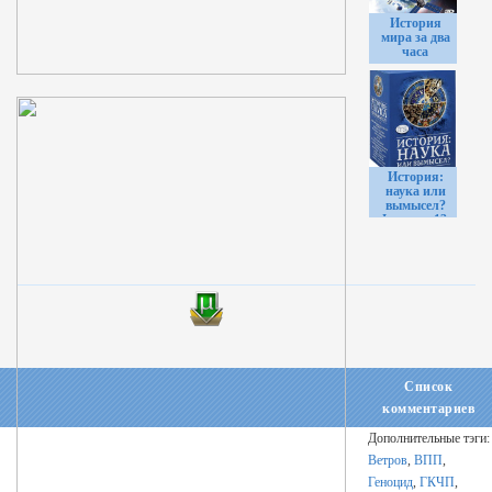
История
мира за два
часа
История:
наука или
вымысел?
Фильмы 13-
24
Список
комментариев
Дополнительные тэги:
Ветров
,
ВПП
,
Геноцид
,
ГКЧП
,