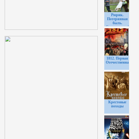
Рюрик.
Потерянная
быль.
Специальный
проект с
Михаилом
Задорновым
ЧАСТЬ 1
1812. Первая
Отечественная
Крестовые
походы