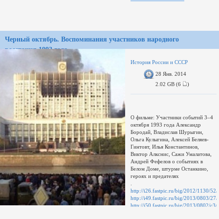
доберемся до западного - так
называемого Дикого Крыма и
узнаем, чем живут центральные
районы полуострова...
Черный октябрь. Воспоминания участников народного
восстания 1993 года
История России и СССР
28 Янв. 2014
2.02 GB (6
)
О фильме: Участники событий 3–4
октября 1993 года Александр
Бородай, Владислав Шурыгин,
Ольга Кулыгина, Алексей Беляев-
Гинтовт, Илья Константинов,
Виктор Алкснис, Сажи Умалатова,
Андрей Фефелов о событиях в
Белом Доме, штурме Останкино,
героях и предателях
.
http://i26.fastpic.ru/big/2012/1130
http://i49.fastpic.ru/big/2013/0803
http://i50.fastpic.ru/big/2013/0802/