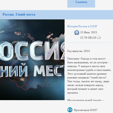
Скачать
своими фонтанами. Это целый
заповедник уникальных дворцов и
парков. История выдающихся
Россия. Гений места
ансамблей, бесподобных
произведений архитектуры и
непревзойденных шедевров, а также
рассказы об их создателях и
История России и СССР
владельцах не оставят зрителя
15 Июн. 2015
равнодушным.
Сэмпл:
http://sendfile.su/1125730
25.78 GB (10
)
Год выпуска: 2014
Описание: Города и села могут
быть маленькими, но их история –
никогда. У каждого места своя
неповторимая судьба и своя память.
Этот духовный капитал древние
римляне называли "гений места".
Уже тогда, тысячи лет назад, люди
знали: нельзя покорить народ,
который помнит и ценит свое
прошлое.
Мы начинаем новый проект –
"Россия. Гений места". Два года мы
будем путешествовать по нашей
Просмотров:10107
стране, по самым значимым и