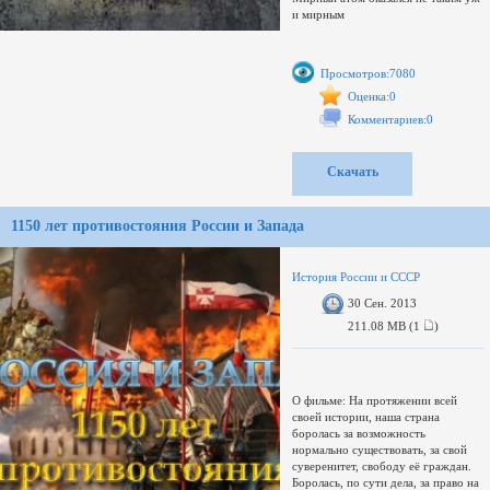
и мирным
.
http://i58.fastpic.ru/big/2013/0930
http://i57.fastpic.ru/big/2013/0930/
Просмотров:7080
http://i60.fastpic.ru/big/2013/0930
Оценка:0
Комментариев:0
Скачать
1150 лет противостояния России и Запада
История России и СССР
30 Сен. 2013
211.08 MB (1
)
О фильме: На протяжении всей
своей истории, наша страна
боролась за возможность
нормально существовать, за свой
суверенитет, свободу её граждан.
Боролась, по сути дела, за право на