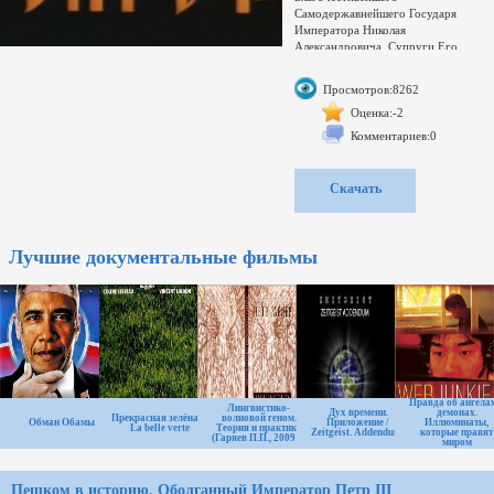
Самодержавнейшего Государя
Императора Николая
Александровича, Супруги Его
Благочестивейшей Государыни
Императрицы Александры
Просмотров:8262
Феодоровны, Наследника
Благоверного Царевича Алексия
Оценка:-2
Николаевича, Благоверных Великих
Комментариев:0
Княжен Ольги Николаевны, Татианы
Николаевны, Марии Николаевны и
Анастасии Николаевны.
Скачать
День Их мученического подвига,
этот день скорби – станет отныне
днем небесной славы Руси Великой.
Святые Царь и Царица, носившие
Лучшие документальные фильмы
венцы при жизни, как Хозяева Руси,
увенчанные Небесным Царем,
подобно мученикам, увенчали
Собою весь великий сонм
Новомучеников и Исповедников
Российских. Свыше 1700
поименованных святых, а сколько
тысяч еще ждет канонизации или
ведомы лишь Богу?
Правда об ангела
Лингвистико-
Никогда в истории ни одного
Дух времени.
демонах.
Прекрасная зелёная /
волновой геном.
Обман Обамы
Приложение /
Иллюминаты,
La belle verte
Теория и практика
Zeitgeist. Addendum.
которые правят
(Гаряев П.П., 2009 г)
миром
Пешком в историю. Оболганный Император Петр III