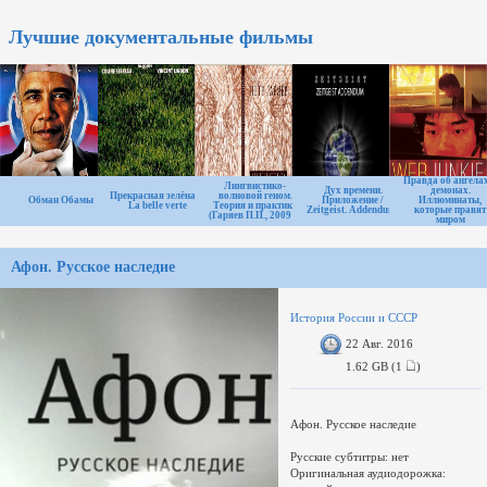
Лучшие документальные фильмы
Правда об ангела
Лингвистико-
Дух времени.
демонах.
Прекрасная зелёная /
волновой геном.
Обман Обамы
Приложение /
Иллюминаты,
La belle verte
Теория и практика
Zeitgeist. Addendum.
которые правят
(Гаряев П.П., 2009 г)
миром
Афон. Русское наследие
История России и СССР
22 Авг. 2016
1.62 GB (1
)
Афон. Русское наследие
Русские субтитры: нет
Оригинальная аудиодорожка: