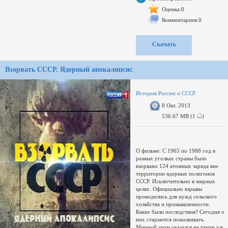
.
http://i60.fastpic.ru/big/2013/1006/
Оценка:0
http://i60.fastpic.ru/big/2013/1006/
Комментариев:0
http://i60.fastpic.ru/big/2013/1006
Скачать
Взорвать СССР. Ядерный апокалипсис
История России и СССР
8 Окт. 2013
536.67 MB (1
)
О фильме: С 1965 по 1988 год в
разных уголках страны было
взорвано 124 атомных заряда вне
территории ядерных полигонов
СССР. Исключительно в мирных
целях. Официально взрывы
проводились для нужд сельского
хозяйства и промышленности.
Какие были последствия? Сегодня о
них стараются помалкивать.
Мирный атом оказался не таким уж