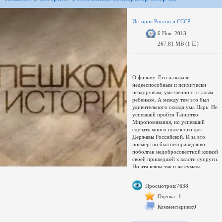
История России и СССР
6 Ноя. 2013
267.81 MB (1
)
О фильме: Его называли
недееспособным и психически
нездоровым, умственно отсталым
ребенком. А между тем это был
удивительного склада ума Царь. Не
успевший пройти Таинство
Миропомазания, но успевший
сделать много полезного для
Державы Российской. И за это
посмертно был несправедливо
поболган недобросовестной кликой
своей пришедшей к власти супруги.
Но эта клика так и не сумела
оказаться у руля и понесла
справедливое наказание от Павла
Просмотров:7638
Первого
.
Оценка:-1
http://i57.fastpic.ru/big/2013/1030/
Комментариев:0
http://i60.fastpic.ru/big/2013/1030
http://i59.fastpic.ru/big/2013/1030/