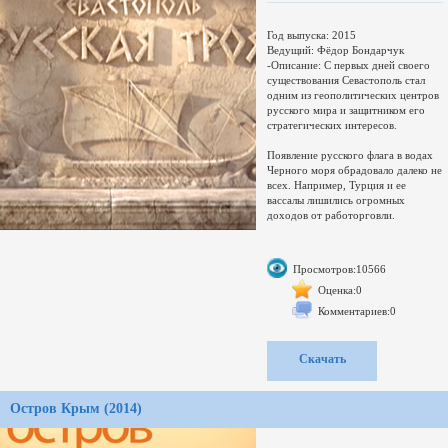
Год выпуска: 2015
Ведущий: Фёдор Бондарчук
-Описание: С первых дней своего
существования Севастополь стал
одним из геополитических центров
русского мира и защитником его
стратегических интересов.
Появление русского флага в водах
Черного моря обрадовало далеко не
всех. Например, Турция и ее
вассалы лишились огромных
доходов от работорговли.
Для того чтобы вытеснить Россию
из Крыма, англичане даже
Просмотров:10566
объединились со своими давними
соперниками – французами. К ним
Оценка:0
присоединились Турция и
Комментариев:0
Сардиния.
Осенью 1854 года огромная англо-
Скачать
французская эскадра подошла к
берегам Крыма. Вторжение
осуществлялось для защиты от
Остров Крым (2014)
посягательств России под флагом
ослабевшей Османской империи.
Действительной целью агрессоров