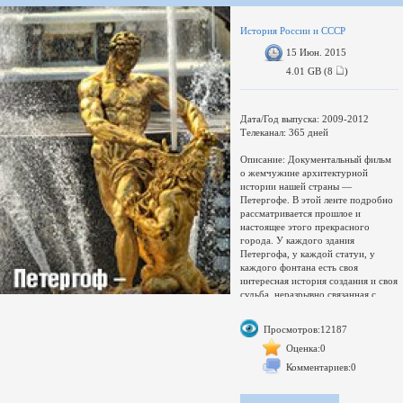
драгоценностей, где представлены
произведения западноевропейского
История России и СССР
ювелирного искусства, украшенные
15 Июн. 2015
бриллиантами, сафирами,
4.01 GB (8
)
Дата/Год выпуска: 2009-2012
Телеканал: 365 дней
Описание: Документальный фильм
о жемчужине архитектурной
истории нашей страны —
Петергофе. В этой ленте подробно
рассматривается прошлое и
настоящее этого прекрасного
города. У каждого здания
Петергофа, у каждой статуи, у
каждого фонтана есть своя
интересная история создания и своя
судьба, неразрывно связанная с
эпохальным путем России. Об
интереснейших моментах
Просмотров:12187
строительства, об идеях возведения
великолепных памятников и
Оценка:0
рассказывает эта кинолента.
Комментариев:0
Доп. информация: В мире трудно
найти город, равный по красоте
Петергофу. Он знаменит не только