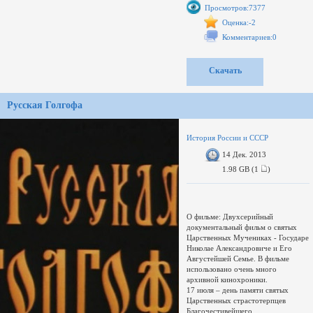
Просмотров:7377
Оценка:-2
Комментариев:0
Скачать
Русская Голгофа
История России и СССР
14 Дек. 2013
1.98 GB (1
)
О фильме: Двухсерийный
документальный фильм о святых
Царственных Мучениках - Государе
Николае Александровиче и Его
Августейшей Семье. В фильме
использовано очень много
архивной кинохроники.
17 июля – день памяти святых
Царственных страстотерпцев
Благочестивейшего