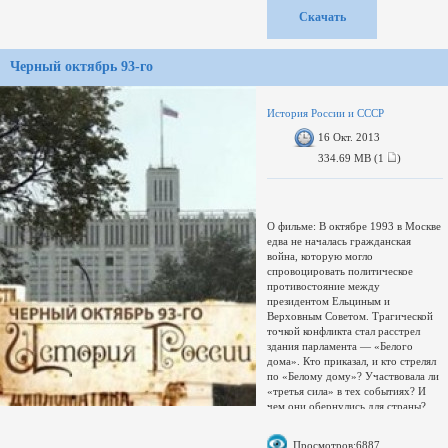
Скачать
Черный октябрь 93-го
История России и СССР
16 Окт. 2013
334.69 MB (1
)
О фильме: В октябре 1993 в Москве
едва не началась гражданская
война, которую могло
спровоцировать политическое
противостояние между
президентом Ельциным и
Верховным Советом. Трагической
точкой конфликта стал расстрел
здания парламента — «Белого
дома». Кто приказал, и кто стрелял
по «Белому дому»? Участвовала ли
«третья сила» в тех событиях? И
чем они обернулись для страны?
Ответы на эти вопросы попытались
найти авторы фильма
Просмотров:6887