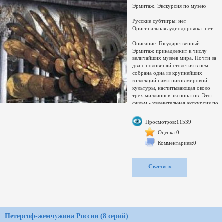
Эрмитаж. Экскурсия по музею
Русские субтитры: нет
Оригинальная аудиодорожка: нет
Описание: Государственный
Эрмитаж принадлежит к числу
величайших музеев мира. Почти за
два с половиной столетия в нем
собрана одна из крупнейших
коллекций памятников мировой
культуры, насчитывающая около
трех миллионов экспонатов. Этот
фильм - увлекательная экскурсия по
бывшей царской резиденции с ее
неповторимыми интерьерами и
Просмотров:11539
грандиозными парадными залами,
по выставками произведений
Оценка:0
живописи, скульптуры, декротивно-
Комментариев:0
прикладного искусстава разных
эпох. Зрителю представится
возможность услышать интересный
Скачать
рассказ об истороии создания
музея. В фильм также включены
уникальные съемки экспонатов
хранящихся в Особой кладовой
Эрмитажа - золота скифов, изделий
из драгоценных металлов и камней,
выполненных тысячелетия тому
Петергоф-жемчужина России (8 серий)
нанзад, а также Галереи