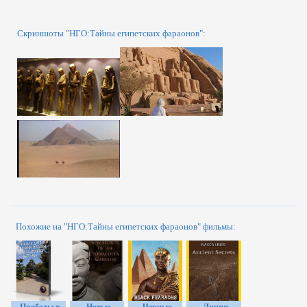
Скриншоты "НГО:Тайны египетских фараонов":
Похожие на "НГО:Тайны египетских фараонов" фильмы: