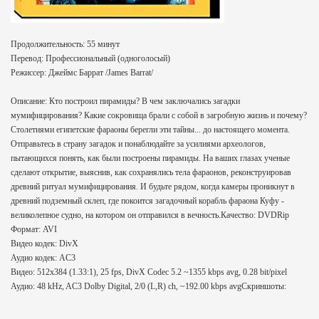
Продолжительность: 55 минут
Перевод: Профессиональный (одноголосый)
Режиссер: Джеймс Баррат /James Barrat/
Описание: Кто построил пирамиды? В чем заключались загадки
мумифицирования? Какие сокровища брали с собой в загробную жизнь и почему?
Столетиями египетские фараоны берегли эти тайны... до настоящего момента.
Отправьтесь в страну загадок и понаблюдайте за усилиями археологов,
пытающихся понять, как были построены пирамиды. На ваших глазах ученые
сделают открытие, выяснив, как сохранялись тела фараонов, реконструировав
древний ритуал мумифицирования. И будьте рядом, когда камеры проникнут в
древний подземный склеп, где покоится загадочный корабль фараона Куфу -
великолепное судно, на котором он отправился в вечность.Качество: DVDRip
Формат: AVI
Видео кодек: DivX
Аудио кодек: AC3
Видео: 512x384 (1.33:1), 25 fps, DivX Codec 5.2 ~1355 kbps avg, 0.28 bit/pixel
Аудио: 48 kHz, AC3 Dolby Digital, 2/0 (L,R) ch, ~192.00 kbps avgСкриншоты: