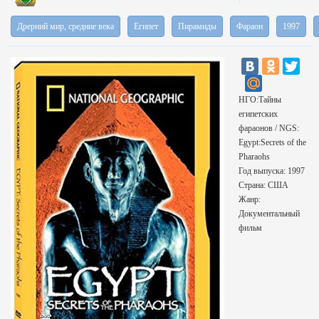
Дрерний мир, средние века
Египет
Пирамиды
Фараон
1997
НГО:Тайны
египетских
фараонов / NGS:
Egypt:Secrets of the
Pharaohs
Год выпуска: 1997
Страна: США
Жанр:
Документальный
фильм