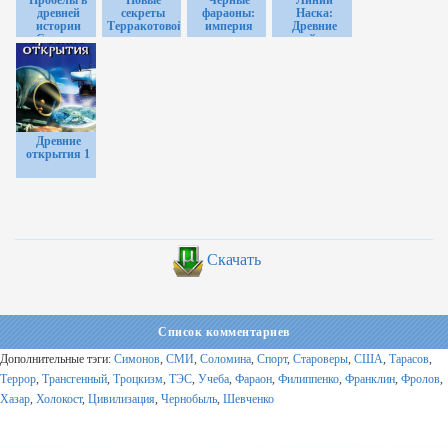
Пробелы в
Новые
Черные
Линии
древней
секреты
фараоны:
Наска:
истории
Терракотовой
империя
Древние
Страны
армии
золота
тайны
восходящего
солнца
Древние
открытия 1
Скачать
Список комментариев
Дополнительные тэги:
Симонов
,
СМИ
,
Соломина
,
Спорт
,
Староверы
,
США
,
Тарасов
,
Террор
,
Трансгенный
,
Троцкизм
,
ТЭС
,
Учеба
,
Фараон
,
Филиппенко
,
Франклин
,
Фролов
,
Хазар
,
Холокост
,
Цивилизация
,
Чернобыль
,
Шевченко