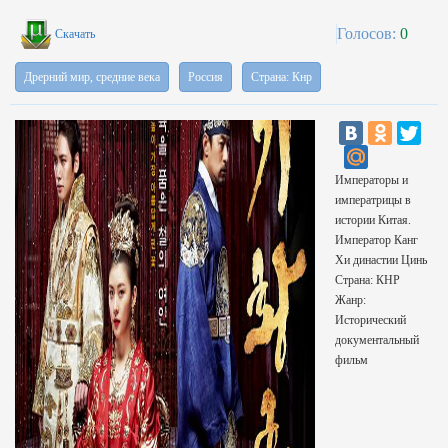
Голосов:
0
Скачать
Дрерний мир, средние века
Россия
Страна: Кнр
Императоры и
императрицы в
истории Китая.
Император Канг
Хи династии Цинь
Страна: КНР
Жанр:
Исторический
документальный
фильм