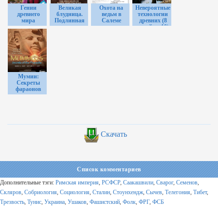
Гении
Великая
Охота на
Невероятные
древнего
блудница.
ведьм в
технологии
мира
Подлинная
Салеме
древних (8
история
серий из 10)
Марии
Магдалины
Мумии:
Секреты
фараонов
Скачать
Список комментариев
Дополнительные тэги:
Римская империя
,
РСФСР
,
Саакашвили
,
Сварог
,
Семенов
,
Скляров
,
Собриология
,
Социология
,
Сталин
,
Стоунхендж
,
Сычев
,
Телегония
,
Тибет
,
Трезвость
,
Тунис
,
Украина
,
Ушаков
,
Фашистский
,
Фолк
,
ФРГ
,
ФСБ