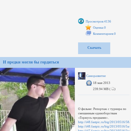
Просмотров:4136
Оценка:0
Комментариев:0
Скачать
И предки могли бы гордиться
Саморазвитие
18 мая 2013
239.94 MB (
)
О фильме: Репортаж с турнира по
смешанным единоборствам
«Горжусь предками».
http://i48.fastpic.ru/big/2013/0516
http://i48.fastpic.ru/big/2013/0516/
http://i47.fastpic.ru/big/2013/0516/