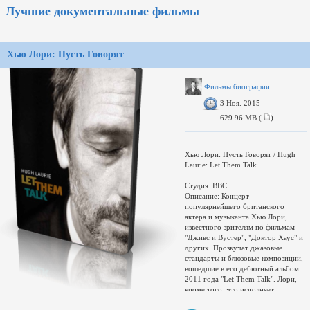
во время расцвета эпохи нового
Лучшие документальные фильмы
кино, он постоянно бывал на
съемочной площадке таких
киношедевров, как "Крестный отец",
"Таксист" и "Апокалипсис сегодня".
Хью Лори: Пусть Говорят
Памяти Роберта Куперберга.
Фильмы биографии
3 Ноя. 2015
629.96 MB (
)
Хью Лори: Пусть Говорят / Hugh
Laurie: Let Them Talk
Студия: BBC
Описание: Концерт
популярнейшего британского
актера и музыканта Хью Лори,
известного зрителям по фильмам
"Дживс и Вустер", "Доктор Хаус" и
других. Прозвучат джазовые
стандарты и блюзовые композиции,
вошедшие в его дебютный альбом
2011 года "Let Them Talk". Лори,
кроме того, что исполняет
вокальные партии, также играет на
фортепиано и гитаре. Также, Хью