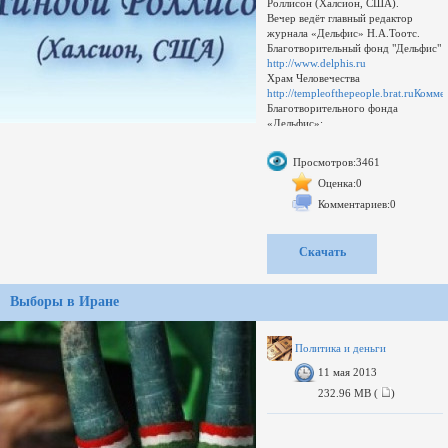
Роллисон (Халсион, США).
Вечер ведёт главный редактор
журнала «Дельфис» Н.А.Тоотс.
Благотворительный фонд "Дельфис"
http://www.delphis.ru
Храм Человечества
http://templeofthepeople.brat.ruКомм
Благотворительного фонда
«Дельфис»:
Если Вам понравился этот
видеоматериал и Вы хотите
Просмотров:3461
поделиться им со своими
знакомыми или просто сохранить
Оценка:0
себе в коллекцию, просим Вас
Комментариев:0
поддержать выпуск данной серии и
купить оригинальный диск. Мы
стараемся для Вас.Качество:
Скачать
DVDRip
Выборы в Иране
Политика и деньги
11 мая 2013
232.96 MB (
)