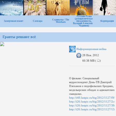
Русские Руны
(докирилическая
Сурикаты / The
Замерзшая планета
Самсара
письменность,
Корпорация
Meerkats
Валерий Алексеевич
Чудинов)
Гранты решают всё
Информационная война
28 Ноя. 2012
60.38 MB (
)
О фильме: Специальный
корреспондент День-ТВ Дмитрий
Плеханов о педофильских бреднях,
модельерских обидах и адвокатских
скандалах.
http://i48.fastpic.ru/big/2012/1127
http://i26.fastpic.ru/big/2012/1127/
http://i26.fastpic.ru/big/2012/1127
http://i26.fastpic.ru/big/2012/1127