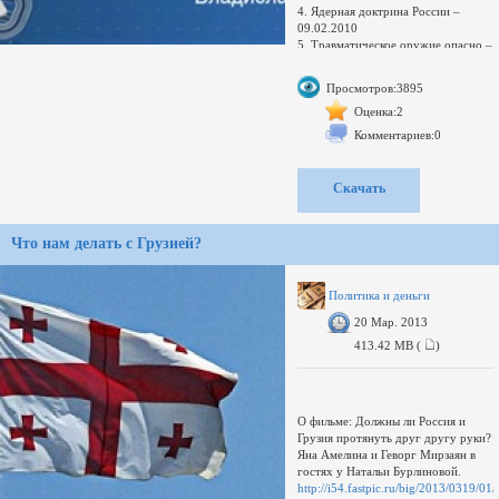
4. Ядерная доктрина России –
09.02.2010
5. Травматическое оружие опасно –
15.02.2010
6. Новый самолет России –
Просмотров:3895
24.02.2010
7. Армянская карта США –
Оценка:2
26.03.2010
Комментариев:0
8. Прапор - солдату отец! -
29.03.2010
9. Новый выпуск из школы шахидов
Скачать
- 29.03.2010
http://i41.fastpic.ru/big/2012/0922
http://i43.fastpic.ru/big/2012/0922
Что нам делать с Грузией?
Политика и деньги
20 Мар. 2013
413.42 MB (
)
О фильме: Должны ли Россия и
Грузия протянуть друг другу руки?
Яна Амелина и Геворг Мирзаян в
гостях у Натальи Бурлиновой.
http://i54.fastpic.ru/big/2013/0319