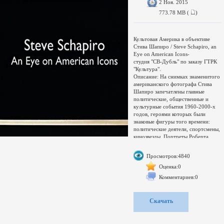
2 Ноя. 2015
773.78 MB (
)
Культовая Америка в объективе
Стива Шапиро / Steve Schapiro, an
Eye on American Icons-
студия "СВ-Дубль" по заказу ГТРК
"Культура".
Описание: На снимках знаменитого
американского фотографа Стива
Шапиро запечатлены главные
политические, общественные и
культурные события 1960-2000-х
годов, героями которых были
знаковые фигуры того времени:
политические деятели, спортсмены,
кинозвезды. Портреты Роберта
Кеннеди, Мартина Лютера Кинга,
Мохаммеда Али, Марлона Брандо и
Просмотров:4840
Джонни Деппа, сделанные Шапиро,
стали не просто фотографиями
Оценка:0
знаменитостей, но и
Комментариев:0
символическими вехами истории
США. В 60-е годы, в период
расцвета фотожурналистики, Стив
Скачать
Шапиро освещал важнейшие
социальные и общественно-
политические проблемы. В 1970-е,