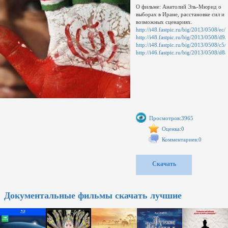
О фильме: Анатолий Эль-Мюрид о
выборах в Иране, расстановке сил и
возможных сценариях.
http://i48.fastpic.ru/big/2013/0508/
http://i48.fastpic.ru/big/2013/0508
http://i48.fastpic.ru/big/2013/0508/
http://i46.fastpic.ru/big/2013/0508
Просмотров:3965
Оценка:0
Комментариев:0
Скачать
Документальные фильмы скачать лучшие