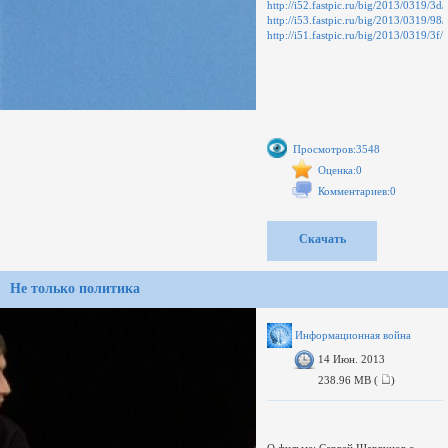
http://i52.fastpic.ru/big/2013/0319/
http://i53.fastpic.ru/big/2013/0319
http://i51.fastpic.ru/big/2013/0319/
Просмотров:3548
Оценка:0
Комментариев:0
Скачать
Не только политика
Информационная война
14 Июн. 2013
238.96 MB (
)
О фильме: Сергей Шаргунов о