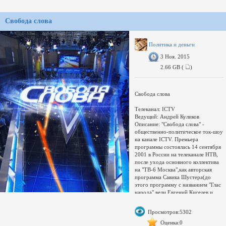
Свобода слова
Политика и деньги
3 Ноя. 2015
2.66 GB (
)
Свобода слова
Телеканал: ICTV
Ведущий: Андрей Куликов
Описание: "Свобода слова" -
общественно-политическое ток-шоу
на канале ICTV. Премьера
программы состоялась 14 сентября
2001 в России на телеканале НТВ,
после ухода основного коллектива
на "ТВ-6 Москва",как авторская
программа Савика Шустера(до
этого программу с названием "Глас
народа" вели Евгений Киселев и
Светлана Сорокина). В эфир вышло
более 100 выпусков программы.
Просмотров:5302
"Свобода слова" дважды
номинировалась на премию
Оценка:0