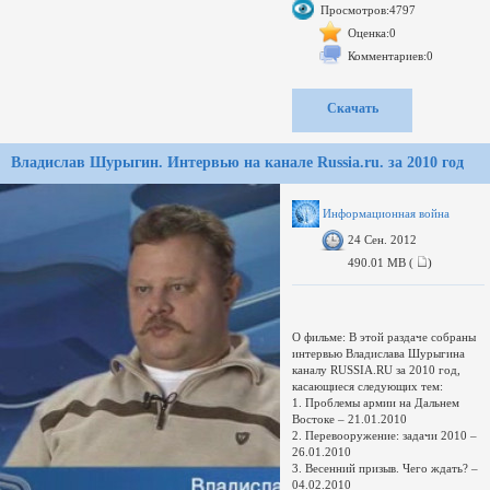
Просмотров:4797
Лори прогуляется по улицам
Нового Орлеана и расскажет
Оценка:0
зрителям про историю джаза,
Комментариев:0
связанную с этим городом.
Автор рипа: lrn
Скачать
Автор записи: Alexin29
формат: MKV
Владислав Шурыгин. Интервью на канале Russia.ru. за 2010 год
Информационная война
24 Сен. 2012
490.01 MB (
)
О фильме: В этой раздаче собраны
интервью Владислава Шурыгина
каналу RUSSIA.RU за 2010 год,
касающиеся следующих тем:
1. Проблемы армии на Дальнем
Востоке – 21.01.2010
2. Перевооружение: задачи 2010 –
26.01.2010
3. Весенний призыв. Чего ждать? –
04.02.2010