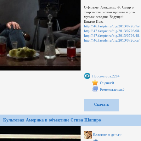
О фильме: Александр Ф. Скляр о
творчестве, новом проекте и рок-
музыке сегодня. Ведущий —
Виктор Пузо.
http://i46.fastpic.ru/big/2013/0726
http://i47.fastpic.ru/big/2013/0726
http://i47.fastpic.ru/big/2013/0726
http://i46.fastpic.ru/big/2013/0726/
Просмотров:2264
Оценка:0
Комментариев:0
Скачать
Культовая Америка в объективе Стива Шапиро
Политика и деньги