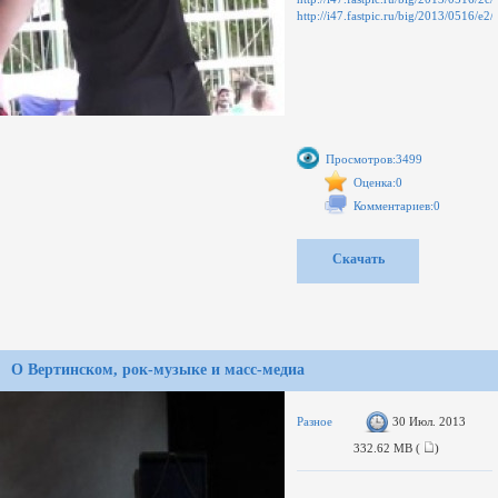
http://i47.fastpic.ru/big/2013/0516/
Просмотров:3499
Оценка:0
Комментариев:0
Скачать
О Вертинском, рок-музыке и масс-медиа
Разное
30 Июл. 2013
332.62 MB (
)