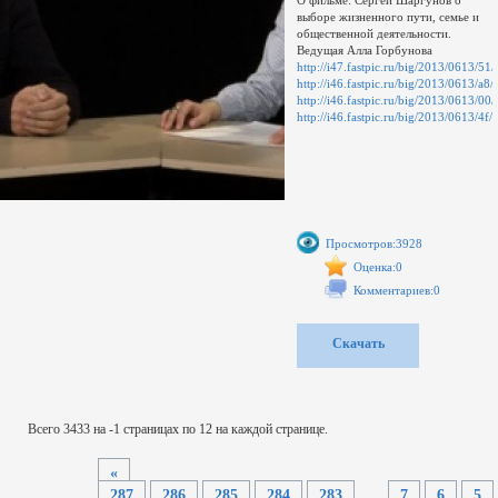
выборе жизненного пути, семье и
общественной деятельности.
Ведущая Алла Горбунова
http://i47.fastpic.ru/big/2013/0613
http://i46.fastpic.ru/big/2013/0613/
http://i46.fastpic.ru/big/2013/0613
http://i46.fastpic.ru/big/2013/0613/
Просмотров:3928
Оценка:0
Комментариев:0
Скачать
Всего 3433 на -1 страницах по 12 на каждой странице.
«
287
286
285
284
283
...
7
6
5