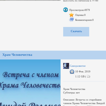
выходить по пятницам в 21:00.
Каждую неделю в нашей студии
известные журналисты, политики и
Просмотров:4979
эксперты обсуждают происходящее
в стране - события, определившие
Оценка:0
информационный фон уходящей
Комментариев:0
недели. И все это - для того, чтобы
понять что происходит и куда
Украине двигаться в стремительно
Скачать
меняющемся мире.
качество: SATRip
формат: AVI
Храм Человечества
Саморазвитие
10 Фев. 2019
1.12 GB (
)
Храм Человечества
Субтитры: нет
Описание: Встреча со старейшим
членом Храма Человечества Линдой