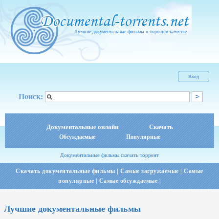
Лучшие документальные фильмы в хорошем качестве
Вход
Поиск:
Документальные онлайн
Скачать
Обсуждаемые
Популярные
Документальные фильмы скачать торрент
Скачать документальные фильмы
|
Самые загружаемые
|
Самые
популярные
|
Самые обсуждаемые
|
Лучшие документальные фильмы