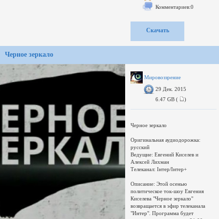
Национальной Телевизионной
Комментариев:0
Академии России. В 2004 году
стала победителем ТЭФИ в
номинации ток-шоу.
Скачать
С сентября 2005 года "Свобода
слова" Савика Шустера выходит в
Украине. В марте 2006 года
Черное зеркало
программа отмечена высшей
наградой в области журналистики
"Золотое перо" в номинации
"Лучшая политическая
Мировоззрение
телевизионная программа". Спустя
29 Дек. 2015
полгода "Свобода слова" становится
обладателем премии "Телетриумф",
6.47 GB (
)
Черное зеркало
Оригинальная аудиодорожка:
русский
Ведущие: Евгений Киселев и
Алексей Лихман
Телеканал: Iнтер/Iнтер+
Описание: Этой осенью
политическое ток-шоу Евгения
Киселева "Черное зеркало"
возвращается в эфир телеканала
"Интер". Программа будет