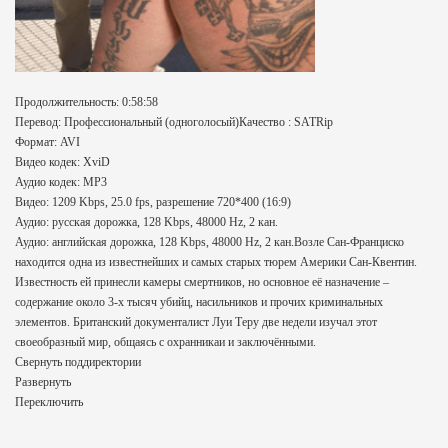
Продолжительность: 0:58:58
Перевод: Профессиональный (одноголосый)Качество : SATRip
Формат: AVI
Видео кодек: XviD
Аудио кодек: MP3
Видео: 1209 Kbps, 25.0 fps, разрешение 720*400 (16:9)
Аудио: русская дорожка, 128 Kbps, 48000 Hz, 2 кан.
Аудио: английская дорожка, 128 Kbps, 48000 Hz, 2 кан.Возле Сан-Франциско
находится одна из известнейших и самых старых тюрем Америки Сан-Квентин.
Известность ей принесли камеры смертников, но основное её назначение –
содержание около 3-х тысяч убийц, насильников и прочих криминальных
элементов. Британский документалист Луи Теру две недели изучал этот
своеобразный мир, общаясь с охранникаи и заключёнными.
Свернуть поддиректории
Развернуть
Переключить