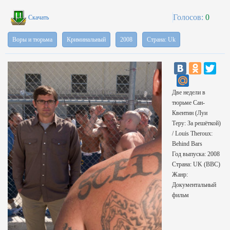
Голосов:
0
Скачать
Воры и тюрьма
Криминальный
2008
Страна: Uk
Две недели в
тюрьме Сан-
Квентин (Луи
Теру: За решёткой)
/ Louis Theroux:
Behind Bars
Год выпуска: 2008
Страна: UK (BBC)
Жанр:
Документальный
фильм