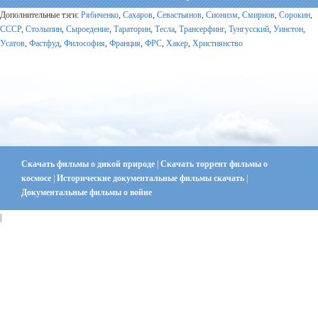
Дополнительные тэги:
Рябиченко
,
Сахаров
,
Севастьянов
,
Сионизм
,
Смирнов
,
Сорокин
,
СССР
,
Столыпин
,
Сыроедение
,
Тараторин
,
Тесла
,
Трансерфинг
,
Тунгусский
,
Уинстон
,
Усатов
,
Фастфуд
,
Философия
,
Франция
,
ФРС
,
Хакер
,
Християнство
Скачать фильмы о дикой природе
|
Скачать торрент фильмы о
космосе
|
Исторические документальные фильмы скачать
|
Документальные фильмы о войне
|