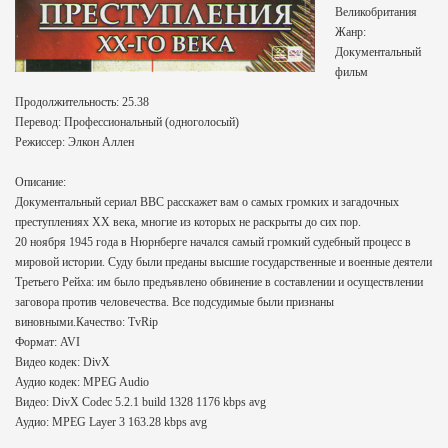
Великобритания
Жанр:
Документальный
фильм
Продолжительность: 25.38
Перевод: Профессиональный (одноголосый)
Режиссер: Элкон Аллен
Описание:
Документальный сериал BBC расскажет вам о самых громких и загадочных
преступлениях ХХ века, многие из которых не раскрыты до сих пор.
20 ноября 1945 года в Нюрнберге начался самый громкий судебный процесс в
мировой истории. Суду были преданы высшие государственные и военные деятели
Третьего Рейха: им было предъявлено обвинение в составлении и осуществлении
заговора против человечества. Все подсудимые были признаны
виновными.Качество: TvRip
Формат: AVI
Видео кодек: DivX
Аудио кодек: MPEG Audio
Видео: DivX Codec 5.2.1 build 1328 1176 kbps avg
Аудио: MPEG Layer 3 163.28 kbps avg