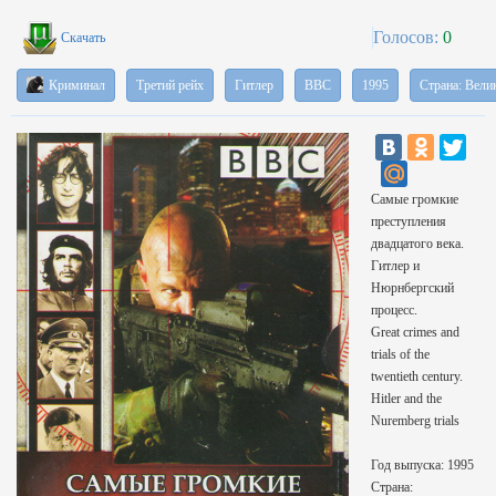
Голосов:
0
Скачать
Криминал
Третий рейх
Гитлер
BBC
1995
Страна: Вели
Самые громкие
преступления
двадцатого века.
Гитлер и
Нюрнбергский
процесс.
Great crimes and
trials of the
twentieth century.
Hitler and the
Nuremberg trials
Год выпуска: 1995
Страна: