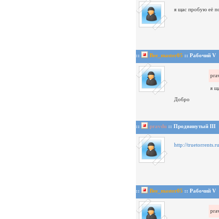
я щас пробую её п
::
Bee_master05
:: Рабочий V
pra
я щ
Добро
::
pravdu
:: Продвинутый III
http://truetorrents.
::
Bee_master05
:: Рабочий V
pra