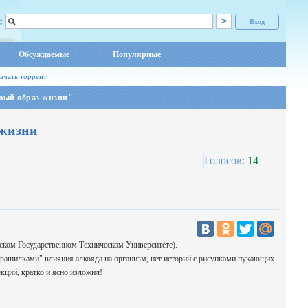
:
Вход
Обсуждаемые
Популярные
ачать торрент
вый образ жизни"
 жизни
Голосов:
14
ком Государственном Техническом Университете).
трашилками" влияния алкояда на организм, нет историй с рисунками пукающих
екций, кратко и ясно изложил!