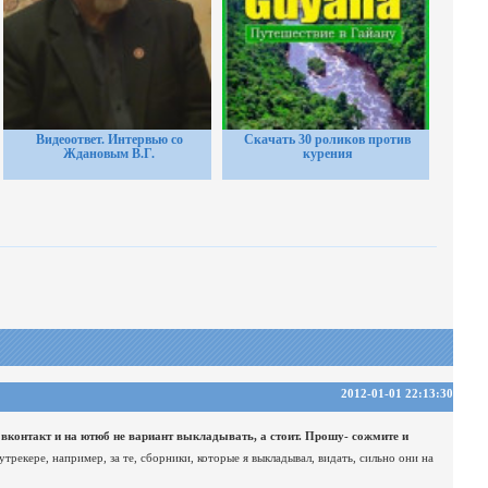
Видеоответ. Интервью со
Скачать 30 роликов против
Ждановым В.Г.
курения
2012-01-01 22:13:30
вконтакт и на ютюб не вариант выкладывать, а стоит. Прошу- сожмите и
рекере, например, за те, сборники, которые я выкладывал, видать, сильно они на