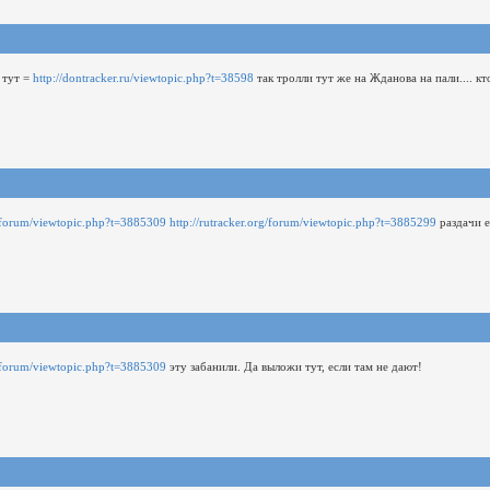
 тут =
http://dontracker.ru/viewtopic.php?t=38598
так тролли тут же на Жданова на пали.... к
rg/forum/viewtopic.php?t=3885309
http://rutracker.org/forum/viewtopic.php?t=3885299
раздачи 
rg/forum/viewtopic.php?t=3885309
эту забанили. Да выложи тут, если там не дают!