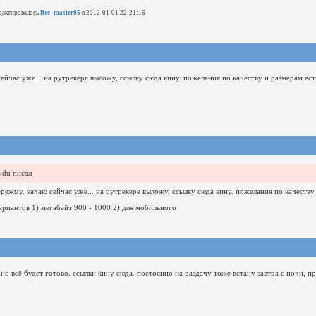
дактировалось
Bee_master05
в 2012-01-01 22:21:16
сейчас уже...
на рутрекере выложу, ссылку сюда кину.
пожелания по качеству и размерам ест
vdu писал
ережму.
качаю сейчас уже...
на рутрекере выложу, ссылку сюда кину.
пожелания по качеству
ариантов 1) мегабайт 900 - 1000
2) для мобильного
чно всё будет готово.
ссылки кину сюда.
постоянно на раздачу тоже встану завтра с ночи, п