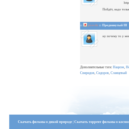
htt
Пойдёт, надо толь
::
pravdu
:: Продвинутый III
ну почему то у мен
Дополнительные тэги:
Нацизм
,
Н
Свиридов
,
Сидоров
,
Сланцевый
Скачать фильмы о дикой природе
|
Скачать торрент фильмы о космо