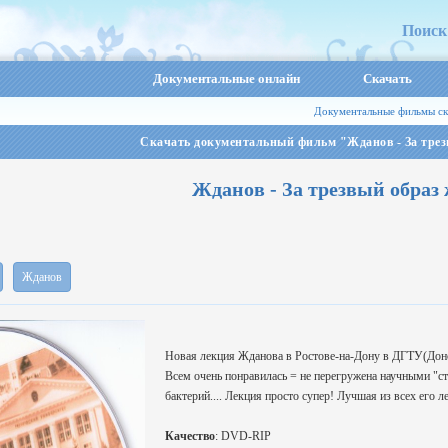
Поиск
Документальные онлайн
Скачать
Документальные фильмы ск
Скачать документальный фильм "Жданов - За трез
Жданов - За трезвый образ
Жданов
Новая лекция Жданова в Ростове-на-Дону в ДГТУ(Донс
Всем очень понравилась = не перегружена научными "с
бактерий.... Лекция просто супер! Лучшая из всех его л
Качество
: DVD-RIP