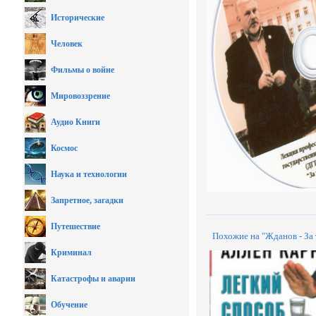
Исторические
Человек
Фильмы о войне
Мировоззрение
Аудио Книги
Космос
Наука и технологии
Запретное, загадки
Путешествие
Похожие на "Жданов - За
Криминал
Катастрофы и аварии
Обучение