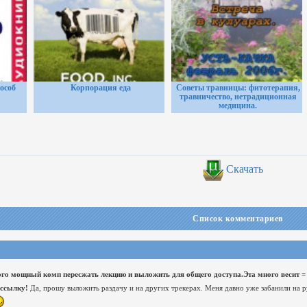
особ
Корпорация еда
Советы травницы: фитотерапия,
травничество, нетрадиционная
медицина.
Скачать
Список комментариев
ого мощный комп пересжать лекцию и выложить для общего доступа.Эта много весит = 
 ссылку!
Да, прошу выложить раздачу и на других трекерах. Меня давно уже забанили на рут