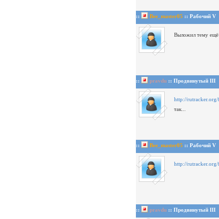
::
Bee_master05
:: Рабочий V
Выложил тему ещё
::
pravdu
:: Продвинутый III
http://rutracker.o
так...
::
Bee_master05
:: Рабочий V
http://rutracker.o
::
pravdu
:: Продвинутый III