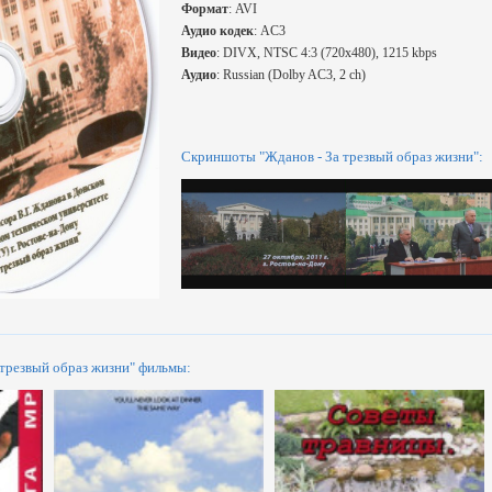
Формат
: AVI
Аудио кодек
: AC3
Видео
: DIVX, NTSC 4:3 (720x480), 1215 kbps
Аудио
: Russian (Dolby AC3, 2 ch)
Скриншоты "Жданов - За трезвый образ жизни":
 трезвый образ жизни" фильмы: