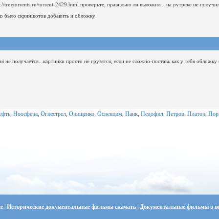
p://truetorrents.ru/torrent-2429.html
проверьте, правильно ли выложил...
на рутреке не получи
ко было скриншотов добавить и обложку
я не получается...картинки просто не грузятся, если не сложно-поставь как у тебя обложку 
ефть
,
Ноосфера
,
Огнестрел
,
Онищенко
,
Освенцим
,
Панк
,
Педофил
,
Петров
,
Платон
,
Пор
се
|
Исторические документальные фильмы скачать
|
Документальные фильмы о в