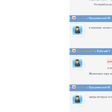
Последний раз ре
::
pravdu
:: Продвинутый III
я пережму.
качаю 
::
Bee_master05
:: Рабочий V
pra
я п
Желательно пару в
::
pravdu
:: Продвинутый III
завтра вечером то