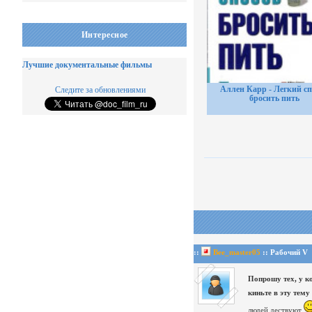
Интересное
Лучшие документальные фильмы
Аллен Карр - Легкий сп
Следите за обновлениями
бросить пить
::
Bee_master05
:: Рабочий V
Попрошу тех, у к
киньте в эту тему
людей дествуют