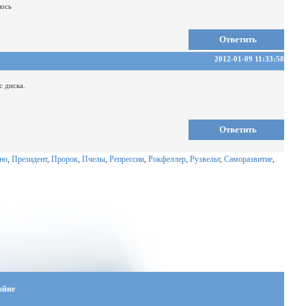
лось
Ответить
2012-01-09 11:33:58
с диска.
Ответить
но
,
Президент
,
Пророк
,
Пчелы
,
Репрессии
,
Рокфеллер
,
Рузвельт
,
Саморазвитие
,
ойне