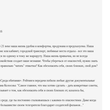
16
21 веке наша жизнь удобна и комфортна, продумана и предсказуема. Наша
фис или кабинет, городской транспорт, любимые места отдыха - все это наша
ся по одному и тому же маршруту. Наша жизнь привычна, но не всегда
окойствия создает наше незнание. Чтобы уберечься от опасностей, нужно знать
правильно "читать" этикетки? Как обезопасить себя, своих близких, свой дом?
«Среда обитания». Рейтинги передачи побили любые другие документальные
а Колосова: "Самое главное, что мы хотим сделать – дать конкретные советы,
ает о том, как обезопасить себя и своих близких от, казалось бы,
 среде, где ты постоянно сталкиваешься с какими-то опасностями. Даже когда
 большинстве своем телезрители благодарят создателей фильмов..."