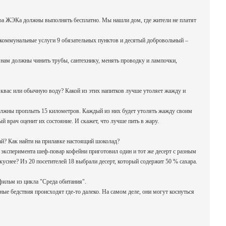
ера ЖЭКа должны выполнять бесплатно. Мы нашли дом, где жители не платят
-коммунальные услуги 9 обязательных пунктов и десятый добровольный –
и нам должны чинить трубы, сантехнику, менять проводку и лампочки,
к, квас или обычную воду? Какой из этих напитков лучше утоляет жажду и
должны проплыть 15 километров. Каждый из них будет утолять жажду своим
й врач оценит их состояние. И скажет, что лучше пить в жару.
ай? Как найти на прилавке настоящий шоколад?
о эксперимента шеф-повар кофейни приготовил один и тот же десерт с разным
уснее? Из 20 посетителей 18 выбрали десерт, который содержит 50 % сахара.
фильм из цикла "Среда обитания".
е бедствия происходят где-то далеко. На самом деле, они могут коснуться