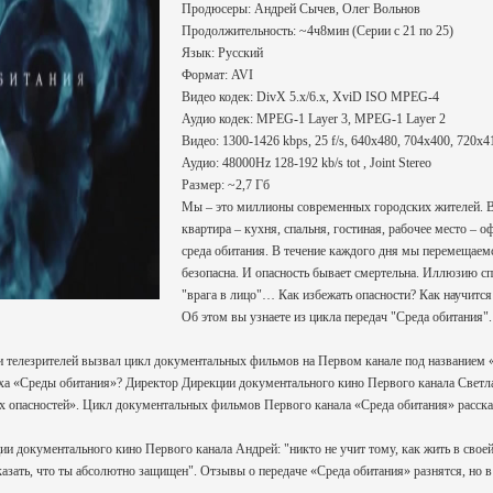
Продюсеры: Андрей Сычев, Олег Вольнов
Продолжительность: ~4ч8мин (Серии с 21 по 25)
Язык: Русский
Формат: AVI
Видео кодек: DivX 5.x/6.x, XviD ISO MPEG-4
Аудио кодек: MPEG-1 Layer 3, MPEG-1 Layer 2
Видео: 1300-1426 kbps, 25 f/s, 640x480, 704x400, 720x4
Аудио: 48000Hz 128-192 kb/s tot , Joint Stereo
Размер: ~2,7 Гб
Мы – это миллионы современных городских жителей. В 
квартира – кухня, спальня, гостиная, рабочее место – о
среда обитания. В течение каждого дня мы перемещаем
безопасна. И опасность бывает смертельна. Иллюзию сп
"врага в лицо"… Как избежать опасности? Как научится 
Об этом вы узнаете из цикла передач "Среда обитания".
и телезрителей вызвал цикл документальных фильмов на Первом канале под названием 
ха «Среды обитания»? Директор Дирекции документального кино Первого канала Светлан
х опасностей». Цикл документальных фильмов Первого канала «Среда обитания» рассказыв
и документального кино Первого канала Андрей: "никто не учит тому, как жить в своей
казать, что ты абсолютно защищен". Отзывы о передаче «Среда обитания» разнятся, но в