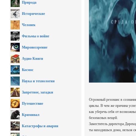
Природа
Исторические
Человек
Фильмы о войне
Мировоззрение
Аудио Книги
Космос
Наука и технологии
Запретное, загадки
Огромный резонанс в сознани
Путешествие
циклы. В чем же причина успе
как уберечь себя от возможны
Криминал
безопасных вещей.
Заместитель директора Дирекци
Катастрофы и аварии
ты находишься дома, нельзя с