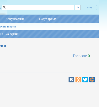
:
Вход
Обсуждаемые
Популярные
ачать торрент
 21-25 серии"
рии
Голосов:
0