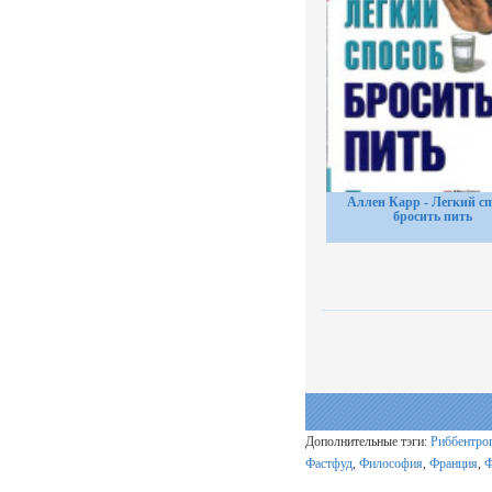
Аллен Карр - Легкий сп
бросить пить
Дополнительные тэги:
Риббентро
Фастфуд
,
Философия
,
Франция
,