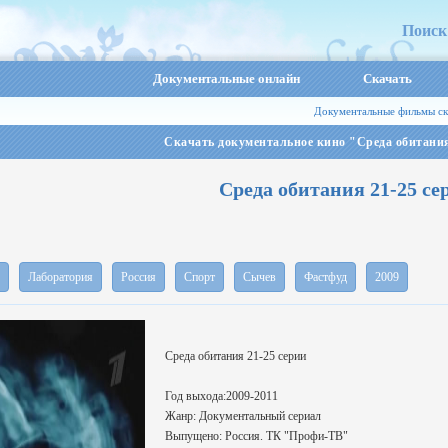
Поиск
Документальные онлайн
Скачать
Документальные фильмы ск
Скачать документальное кино "Среда обитания
Среда обитания 21-25 се
Лаборатория
Россия
Спорт
Сычев
Фастфуд
2009
Среда обитания 21-25 серии
Год выхода:2009-2011
Жанр: Документальный сериал
Выпущено: Россия. ТК "Профи-ТВ"