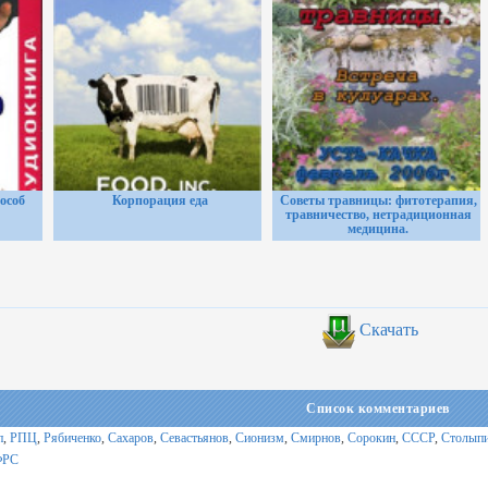
особ
Корпорация еда
Советы травницы: фитотерапия,
травничество, нетрадиционная
медицина.
Скачать
Список комментариев
п
,
РПЦ
,
Рябиченко
,
Сахаров
,
Севастьянов
,
Сионизм
,
Смирнов
,
Сорокин
,
СССР
,
Столып
ФРС