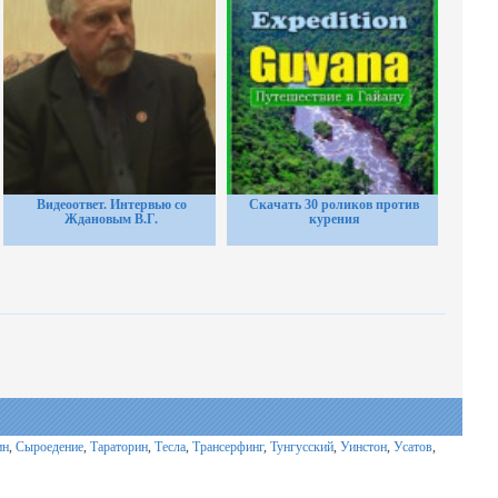
Видеоответ. Интервью со
Скачать 30 роликов против
Ждановым В.Г.
курения
ин
,
Сыроедение
,
Тараторин
,
Тесла
,
Трансерфинг
,
Тунгусский
,
Уинстон
,
Усатов
,