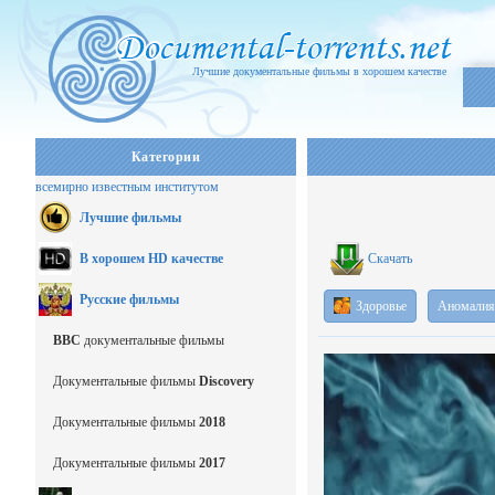
Лучшие документальные фильмы в хорошем качестве
Категории
всемирно известным институтом
Лучшие фильмы
В хорошем HD качестве
Скачать
Русские фильмы
Здоровье
Аномалия
BBC
документальные фильмы
Документальные фильмы
Discovery
Документальные фильмы
2018
Документальные фильмы
2017