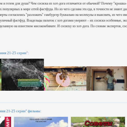
 и гелем для душа? Чем сосиска из хот-дога отличается от обычной? Почему "крошка-
х популярных в мире сетей фастфуда. Но из чего сделана эта еда, в точности не знают 
перты согласились "разложить" гамбургер буквально на молекулы и выяснить, из чего им
уличный фастфуд. Владельцы палаток с хот-догами уверяют – их сосиски особенные, эк
еланную на известном мясокомбинате. И сосиску из хот-дога. По словам экспертов, соси
ния 21-25 серии":
ния 21-25 серии" фильмы: