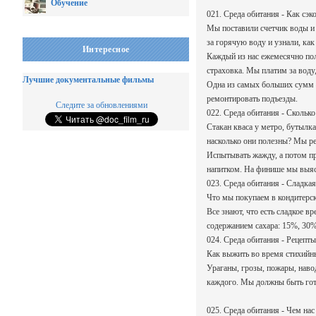
Обучение
021. Среда обитания - Как сэк
Мы поставили счетчик воды и 
за горячую воду и узнали, как
Интересное
Каждый из нас ежемесячно по
страховка. Мы платим за воду,
Лучшие документальные фильмы
Одна из самых больших сумм –
ремонтировать подъезды.
Следите за обновлениями
022. Среда обитания - Сколько 
Стакан кваса у метро, бутылка
насколько они полезны? Мы р
Испытывать жажду, а потом пр
напитком. На финише мы выясни
023. Среда обитания - Сладкая
Что мы покупаем в кондитерск
Все знают, что есть сладкое в
содержанием сахара: 15%, 30%
024. Среда обитания - Рецепт
Как выжить во время стихийны
Ураганы, грозы, пожары, наво
каждого. Мы должны быть гото
025. Среда обитания - Чем нас