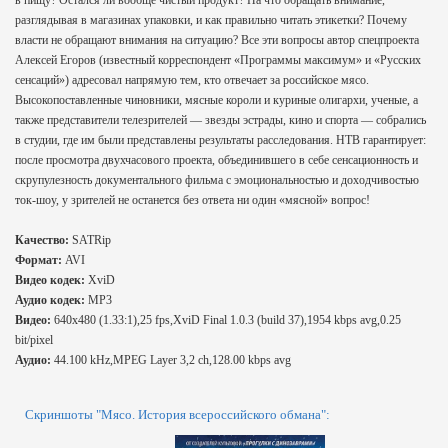
в пищу? Остался ли вообще чистый продукт? На что обращать внимание,
разглядывая в магазинах упаковки, и как правильно читать этикетки? Почему
власти не обращают внимания на ситуацию? Все эти вопросы автор спецпроекта
Алексей Егоров (известный корреспондент «Программы максимум» и «Русских
сенсаций») адресовал напрямую тем, кто отвечает за российское мясо.
Высокопоставленные чиновники, мясные короли и куриные олигархи, ученые, а
также представители телезрителей — звезды эстрады, кино и спорта — собрались
в студии, где им были представлены результаты расследования. НТВ гарантирует:
после просмотра двухчасового проекта, объединившего в себе сенсационность и
скрупулезность документального фильма с эмоциональностью и доходчивостью
ток-шоу, у зрителей не останется без ответа ни один «мясной» вопрос!
Качество:
SATRip
Формат:
AVI
Видео кодек:
XviD
Аудио кодек:
MP3
Видео:
640x480 (1.33:1),25 fps,XviD Final 1.0.3 (build 37),1954 kbps avg,0.25
bit/pixel
Аудио:
44.100 kHz,MPEG Layer 3,2 ch,128.00 kbps avg
Скриншоты "Мясо. История всероссийского обмана":