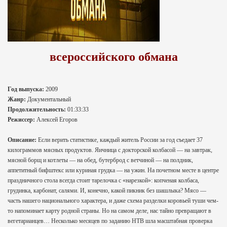
всероссийского обмана
Год выпуска:
2009
Жанр:
Документальный
Продолжительность:
01:33:33
Режиссер:
Алексей Егоров
Описание:
Если верить статистике, каждый житель России за год съедает 37
килограммов мясных продуктов. Яичница с докторской колбасой — на завтрак,
мясной борщ и котлеты — на обед, бутерброд с ветчиной — на полдник,
аппетитный бифштекс или куриная грудка — на ужин. На почетном месте в центре
праздничного стола всегда стоит тарелочка с «нарезкой»: копченая колбаса,
грудинка, карбонат, салями. И, конечно, какой пикник без шашлыка? Мясо —
часть нашего национального характера, и даже схема разделки коровьей туши чем-
то напоминает карту родной страны. Но на самом деле, нас тайно превращают в
вегетарианцев… Несколько месяцев по заданию НТВ шла масштабная проверка