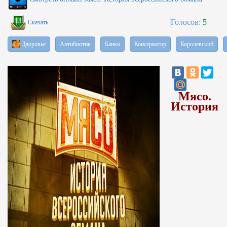
Голосов:
5
Скачать
Здоровье
Антибиотик
Банки
Консерватор
Королевский
Мясо.
История