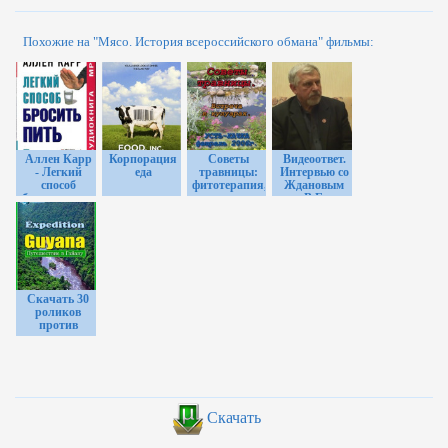
Похожие на "Мясо. История всероссийского обмана" фильмы:
Аллен Карр
Корпорация
Советы
Видеоответ.
- Легкий
еда
травницы:
Интервью со
способ
фитотерапия,
Ждановым
бросить пить
травничество,
В.Г.
нетрадиционная
медицина.
Скачать 30
роликов
против
курения
Скачать