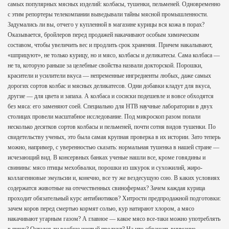
самых популярных мясных изделий: колбасы, тушенки, пельменей. Одновременно
с этим репортеры телекомпании выведывали тайны мясной промышленности.
Задумались ли вы, отчего у купленной в магазине курицы вся кожа в порах?
Оказывается, бройлеров перед продажей накачивают особым химическим
составом, чтобы увеличить вес и продлить срок хранения. Причем накалывают,
«шприцуют», не только курицу, но и мясо, колбасы и деликатесы. Сама колбаса —
не та, которую раньше за целебные свойства назвали докторской. Порошки,
красители и усилители вкуса — непременные ингредиенты любых, даже самых
дорогих сортов колбас и мясных деликатесов. Одни добавки кладут для вкуса,
другие — для цвета и запаха. А колбаса и сосиски подешевле и вовсе обходятся
без мяса: его заменяют соей. Специально для НТВ научные лаборатории в двух
столицах провели масштабное исследование. Под микроскоп разом попали
несколько десятков сортов колбасы и пельменей, почти сотня видов тушенки. По
свидетельству ученых, это была самая крупная проверка в их истории. Зато теперь
можно, например, с уверенностью сказать: нормальная тушенка в нашей стране —
исчезающий вид. В консервных банках ученые нашли все, кроме говядины и
свинины: мясо птицы мехобвалки, порошки из шкурок и сухожилий, жиро-
коллагенновые эмульсии и, конечно, все ту же вездесущую сою. В каких условиях
содержатся животные на отечественных свинофермах? Зачем каждая курица
проходит обязательный курс антибиотиков? Хитрости предпродажной подготовки:
зачем коров перед смертью кормят солью, кур натирают хлором, а мясо
накачивают угарным газом? А главное — какое мясо все-таки можно употреблять