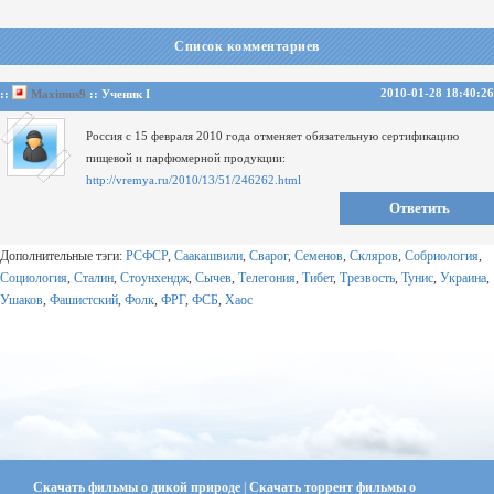
Список комментариев
2010-01-28 18:40:26
::
Maximus9
:: Ученик I
Россия с 15 февраля 2010 года отменяет обязательную сертификацию
пищевой и парфюмерной продукции:
http://vremya.ru/2010/13/51/246262.html
Ответить
Дополнительные тэги:
РСФСР
,
Саакашвили
,
Сварог
,
Семенов
,
Скляров
,
Собриология
,
Социология
,
Сталин
,
Стоунхендж
,
Сычев
,
Телегония
,
Тибет
,
Трезвость
,
Тунис
,
Украина
,
Ушаков
,
Фашистский
,
Фолк
,
ФРГ
,
ФСБ
,
Хаос
Скачать фильмы о дикой природе
|
Скачать торрент фильмы о