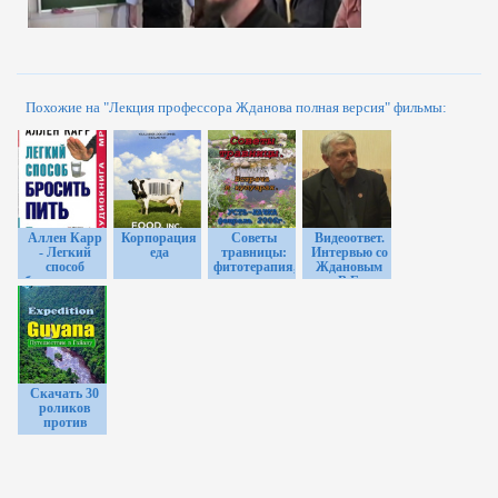
Похожие на "Лекция профессора Жданова полная версия" фильмы:
Аллен Карр
Корпорация
Советы
Видеоответ.
- Легкий
еда
травницы:
Интервью со
способ
фитотерапия,
Ждановым
бросить пить
травничество,
В.Г.
нетрадиционная
медицина.
Скачать 30
роликов
против
курения