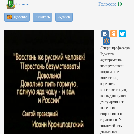
Голосов:
10
Скачать
Здоровье
Алкоголь
Жданов
Лекции профессора
Жданова,
одновременно
шокирующие и
потрясающе
интересные,
отрезвили
многочисленную,
не поддающуюся
учету армию его
нынешних
сторонников и
соратников. У
читателей есть
уникальная