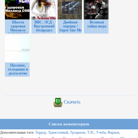
Школа
BBC. ЛСД -
Двойная
Великая
здоровья
Внутренний
порция /
тайна воды
Михаила
беспредел
Super Size Me
СОВЕТОВА
выпуски 1-25
в МП3
Питание,
голодание и
долголетие
Скачать
Список комментариев
Дополнительные тэги:
Террор
,
Трансгенный
,
Троцкизм
,
ТЭС
,
Учеба
,
Фараон
,