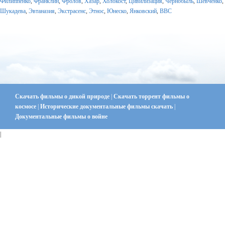
Филиппенко
,
Франклин
,
Фролов
,
Хазар
,
Холокост
,
Цивилизация
,
Чернобыль
,
Шевченко
,
Шукадева
,
Эвтаназия
,
Экстрасенс
,
Этнос
,
Юнеско
,
Янковский
,
BBC
Скачать фильмы о дикой природе
|
Скачать торрент фильмы о
космосе
|
Исторические документальные фильмы скачать
|
Документальные фильмы о войне
|