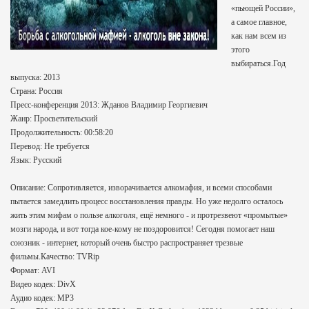
«пьющей России»,
а самое главное,
как нам всем из
этого
выбираться.Год
выпуска: 2013
Страна: Россия
Пресс-конференция 2013: Жданов Владимир Георгиевич
Жанр: Просветительский
Продолжительность: 00:58:20
Перевод: Не требуется
Язык: Русский
Описание: Сопротивляется, изворачивается алкомафия, и всеми способами
пытается замедлить процесс восстановления правды. Но уже недолго осталось
жить этим мифам о пользе алкоголя, ещё немного - и протрезвеют «промытые»
мозги народа, и вот тогда кое-кому не поздоровится! Сегодня помогает наш
союзник - интернет, который очень быстро распространяет трезвые
фильмы.Качество: TVRip
Формат: AVI
Видео кодек: DivX
Аудио кодек: MP3