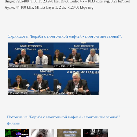
Видео: 720x400 (1.80:1), 23.976 fps, DivX Codec 4.x ~1033 kbps avg, 0.25 bit/pixel
Аудио: 44.100 kHz, MPEG Layer 3, 2 ch, ~128.00 kbps avg
Скриншоты "Борьба с алкогольной мафией - алкоголь вне закона!":
Похожие на "Борьба с алкогольной мафией - алкоголь вне закона!"
фильмы: