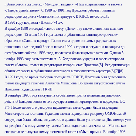
публикуется в журналах «Молодая гвардия», «Наш современник», а также в
«Литературной газете». С 1989 по 1991 год Проханов работает главным
редактором журнала «Советская литература». В КПСС не состоял[3].
В 1990 году подписал «Письмо 74-х».
В декабре 1990 он создаёт свою газету «День», где также становится главным
редактором. 15 июля 1991 года газета опубликовала «антиперестроечное»
обращение «Слово к народу». Газета стала одним из самых радикальных
оппозиционных изданий России начала 1990-х годов и регулярно выходила до
октябрьских событий 1993 года, после чего была закрыта властями. Однако 5
ноября 1993 года зять писателя А. А. Худорожков учредил и зарегистрировал
газету «Завтра», главным редактором которой стал Проханов[5]. Ряд организаций
обвиняют газету в публикации материалов антисемитского характера[6][7][8].
В 1991 году, во время выборов президента РСФСР, Проханов был доверенным
лицом кандидата генерала Альберта Макашова. Во время августовского путча
Проханов поддерживает ГКЧП.
В сентябре 1993 года выступил в своей газете против антиконституционных
действий Ельцина, называя их государственным переворотом, и поддержал ВС
РФ. После танкового расстрела парламента газета «День» была запрещена
Министерством юстиции. Редакция газеты подверглась разгрому ОМОНом, её
сотрудники были избиты, имущество и архивы были уничтожены. Два номера уже
запрещённой к тому моменту газеты были подпольно напечатаны в Минске как
специальные выпуски коммунистической газеты «Мы и время». В ноябре 1993