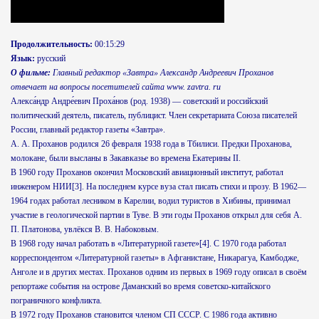
Продолжительность:
00:15:29
Язык:
русский
О фильме:
Главный редактор «Завтра» Александр Андреевич Проханов
отвечает на вопросы посетителей сайта www. zavtra. ru
Алекса́ндр Андре́евич Проха́нов (род. 1938) — советский и российский
политический деятель, писатель, публицист. Член секретариата Союза писателей
России, главный редактор газеты «Завтра».
А. А. Проханов родился 26 февраля 1938 года в Тбилиси. Предки Проханова,
молокане, были высланы в Закавказье во времена Екатерины II.
В 1960 году Проханов окончил Московский авиационный институт, работал
инженером НИИ[3]. На последнем курсе вуза стал писать стихи и прозу. В 1962—
1964 годах работал лесником в Карелии, водил туристов в Хибины, принимал
участие в геологической партии в Туве. В эти годы Проханов открыл для себя А.
П. Платонова, увлёкся В. В. Набоковым.
В 1968 году начал работать в «Литературной газете»[4]. С 1970 года работал
корреспондентом «Литературной газеты» в Афганистане, Никарагуа, Камбодже,
Анголе и в других местах. Проханов одним из первых в 1969 году описал в своём
репортаже события на острове Даманский во время советско-китайского
пограничного конфликта.
В 1972 году Проханов становится членом СП СССР. С 1986 года активно