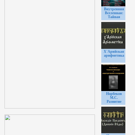
Внутренняя
Вселенная:
Тайная
жизнь
клетки
Х`Арийская
арифметика
Норбеков
М.С.
Развитие
интуиции и
сверхчувственного
восприятия