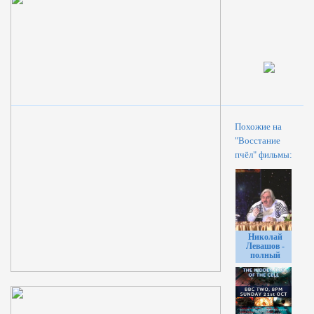
Похожие на
"Восстание
пчёл" фильмы:
Николай
Левашов -
полный
видеоархив
выступлений