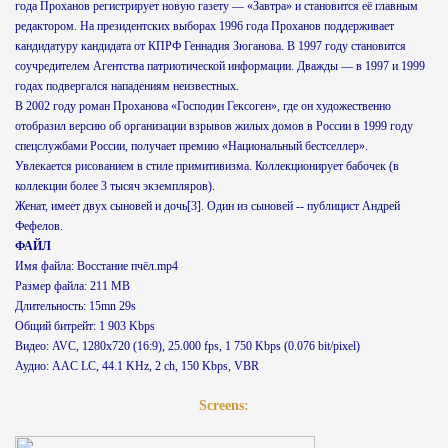
года Проханов регистрирует новую газету — «Завтра» и становится её главным
редактором. На президентских выборах 1996 года Проханов поддерживает
кандидатуру кандидата от КПРФ Геннадия Зюганова. В 1997 году становится
соучредителем Агентства патриотической информации. Дважды — в 1997 и 1999
годах подвергался нападениям неизвестных.
В 2002 году роман Проханова «Господин Гексоген», где он художественно
отобразил версию об организации взрывов жилых домов в России в 1999 году
спецслужбами России, получает премию «Национальный бестселлер».
Увлекается рисованием в стиле примитивизма. Коллекционирует бабочек (в
коллекции более 3 тысяч экземпляров).
Женат, имеет двух сыновей и дочь[3]. Один из сыновей -- публицист Андрей
Фефелов.
ФАЙЛ
Имя файла: Восстание пчёл.mp4
Размер файла: 211 MB
Длительность: 15mn 29s
Общий битрейт: 1 903 Kbps
Видео: AVC, 1280x720 (16:9), 25.000 fps, 1 750 Kbps (0.076 bit/pixel)
Аудио: AAC LC, 44.1 KHz, 2 ch, 150 Kbps, VBR
Screens: