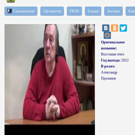
Саморазвитие
Афганистан
ГКЧП
Ельцин
Зюганов
Кав
Оригинальное
название:
Восстание пчёл
Год выхода:
2012
В ролях:
Александр
Проханов