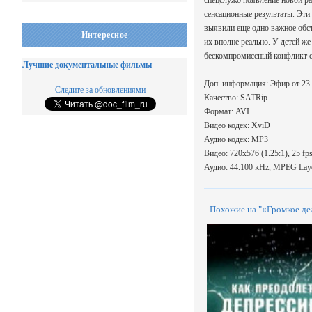
спецслужб появление новой ра
сенсационные результаты. Эти 
выявили еще одно важное об
Интересное
их вполне реально. У детей ж
бескомпромиссный конфликт с
Лучшие документальные фильмы
Доп. информация: Эфир от 23.
Следите за обновлениями
Качество: SATRip
Формат: AVI
Видео кодек: XviD
Аудио кодек: MP3
Видео: 720x576 (1.25:1), 25 fp
Аудио: 44.100 kHz, MPEG Layer
Похожие на "«Громкое де