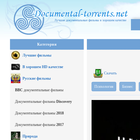
Лучшие документальные фильмы в хорошем качестве
Категории
Лучшие фильмы
В хорошем HD качестве
Скачать
Русские фильмы
Психология
Бизнес
BBC
документальные фильмы
Документальные фильмы
Discovery
Документальные фильмы
2018
Документальные фильмы
2017
Природа