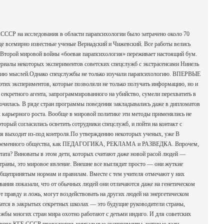
 СССР на исследования в области парапсихологии было затрачено около 70
е всемирно известные ученые Вернадский и Чижевский. Все работы велись
 Второй мировой войны «боевая парапсихология» переживает настоящий бум.
иалы некоторых экспериментов советских спецслужб с экстрасенсами Нинель
ению мыслей.Однако спецслужбы не только изучали парапсихологию. ВПЕРВЫЕ
этих экспериментов, которые позволяли не только получать информацию, но и
 секретного агента, запрограммированного на убийство, сумели перехватить в
ючилась. В ряде стран программы поведения закладывались даже в дипломатов
х карьерного роста. Вообще в мировой политике эти методы применялись не
оторый согласились осветить сотрудники спецслужб, и пойти на контакт с
ция выходит из-под контроля.По утверждению некоторых ученых, уже В
еменного общества, как ПЕДАГОГИКА, РЕКЛАМА и РАЗВЕДКА. Впрочем,
ьтата? Виноваты в этом дети, которых считают даже новой расой людей —
траны, это мировое явление. Внешне все выглядит просто — они жуткие
ь общепринятым нормам и правилам. Вместе с тем учителя отмечают у них
вания показали, что от обычных людей они отличаются даже на генетическом
т правду и ложь, могут воздействовать на других людей на энергетическом
 учатся в закрытых секретных школах — это будущие руководители страны,
жбы многих стран мира охотно работают с детьми индиго. И для советских