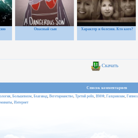
ссию
Опасный сын
Характер и болезни. Кто кого?
Скачать
Список комментариев
ология
,
Большевизм
,
Бхагавад
,
Вегетарианство
,
Третий рейх
,
ВМФ
,
Галцзинлам
,
Гипноз
минаты
,
Интернет