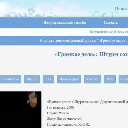
Поиск
Документальные онлайн
Скачать
Документальные фильмы ск
Скачать документальный фильм "«Громкое дело»:
«Громкое дело»: Штурм со
Генетическа
Индиго
КГБ
Лаборатория
Маршал
2006
Стра
«Громкое дело»: «Штурм сознания» Документальный 
Год выпуска: 2006
Страна: Россия
Жанр: Документальный
Продолжительность: 00:42:02