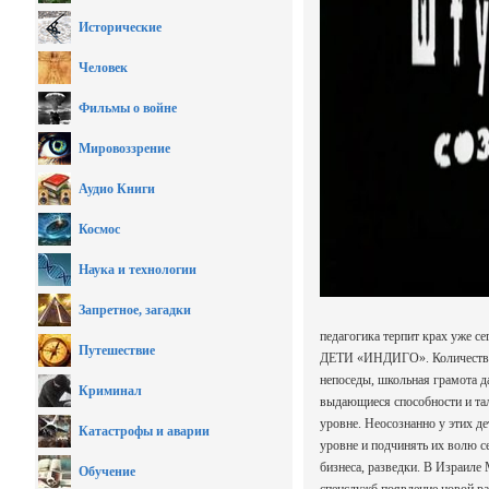
Исторические
Человек
Фильмы о войне
Мировоззрение
Аудио Книги
Космос
Наука и технологии
Запретное, загадки
педагогика терпит крах уже с
Путешествие
ДЕТИ «ИНДИГО». Количество та
непоседы, школьная грамота д
Криминал
выдающиеся способности и тал
уровне. Неосознанно у этих д
Катастрофы и аварии
уровне и подчинять их волю с
бизнеса, разведки. В Израиле
Обучение