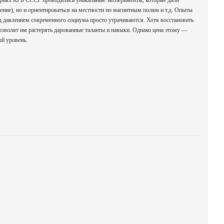
ториях КГБ СССР проводились уникальные эксперименты, которые дали
рение), но и ориентироваться на местности по магнитным полям и т.д. Опыты
авлением современного социума просто утрачиваются. Хотя восстановить
озволят им растерять дарованные таланты и навыки. Однако цена этому —
й уровень.