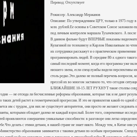
Перевод: Отсутствует
Режиссер: Александр Мержанов
Описание: По утверждениям ЦРУ, только в 1975 году в
млн. рублей.Ее основы в Советском Союзе заложили ещ
под личным контролем маршала Тухачевского. А после
В данном фильме будут ВПЕРВЫЕ показаны видеоматер
Кулагиной по телекинезу и Карлом Николаевым по чт
их сотрудники расскажут и о практическом применении 
программировать людей. В середине 80-х одного такого
самый последний момент, когда его программа уже вкл
низшего звена, если спецслужбы видели перспективы и
столь редко.Это далеко не полный перечень вопросов, к
прессой их во многом заставило то, что сегодня ситуа
БЛИЖАЙШИЕ 10-15 ЛЕТ РУХНУТ такие столпы совр
егодня — не отсюда ли бесчисленные реформы образования, которые так и не дают резул
ких детей растет в геометрической прогрессии. И это не привилегия какой-то одной с
ается им с трудом, для них не существует авторитетов, они просто не желают следоват
анты, которыми обладает далеко не каждый взрослый. Более того, современные исследо
етей проявляются совершенно уникальные способности: в разговоре они легко определяю
ебе.Что делать с этими детьми, в нашей стране не знает никто. Между тем, в Китае они
 Министерство образования занимается с такими детьми по особым программам. Спецслу