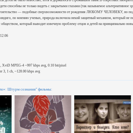
сы детей не было новостью, хотя и держалось в строжайшей тайне.В секретных лабора
дети способны не только видеть с закрытыми глазами (так называемое альтернативное з
стоятельство — подобные сверхвозможности от рождения ЛЮБОМУ ЧЕЛОВЕКУ, но под д
е индиго, по мнению ученых, природа включила некий защитный механизм, который не п
 обществом, который выводит извечную проблему отцов и детей на принципиально новы
12.06
s, XviD MPEG-4 ~997 kbps avg, 0.10 bit/pixel
 3, 1 ch, ~128.00 kbps avg
ло»: Штурм сознания" фильмы: