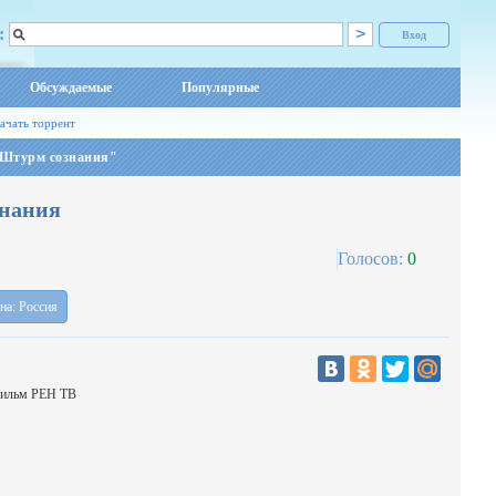
:
Вход
Обсуждаемые
Популярные
ачать торрент
 Штурм сознания"
знания
Голосов:
0
на: Россия
фильм РЕН ТВ