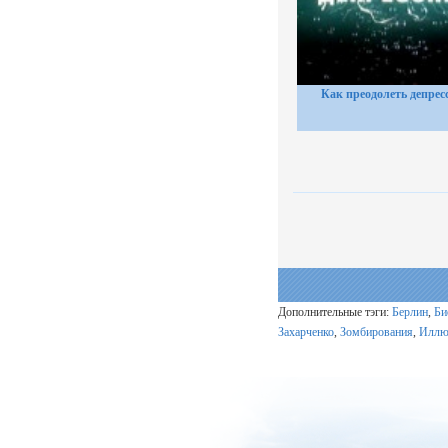
Как преодолеть депре
Дополнительные тэги:
Берлин
,
Би
Захарченко
,
Зомбирования
,
Иллю