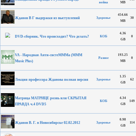
война
MB
454.66
Жданов В Г выдержки из выступлений
Здоровье
30
MB
4.36
DVD-сборник. Что происходит? Что делать?
КОБ
0
GB
VA - Народная Анти-систеМММа (MMM
193.25
Разное
0
Music Plus)
MB
1.35
Лекция профессора Жданова полная версия
Здоровье
62
GB
Матрица МАТРИЦЕ рознь или СКРЫТАЯ
4.34
КОБ
149
ПРАВДА ч.4 DVD5
GB
0.98
Жданов В. Г. в Новосибирске 02.02.2012
Здоровье
114
GB