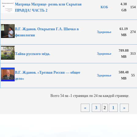
Матрица Матрице- рознь или Скрытая
4.38
КОБ
154
ПРАВДА! ЧАСТЬ 2
GB
В.Г. Жданов. Открытия Г.А. Шичко в
61.19
Здоровье
274
физиологии
MB
789.88
Тайна русского мёда.
Здоровье
313
MB
В.Г. Жданов. «Трезвая Россия — общее
588.48
Здоровье
55
дело»
MB
Всего 54 на -1 страницах по 24 на каждой странице.
«
3
2
1
»