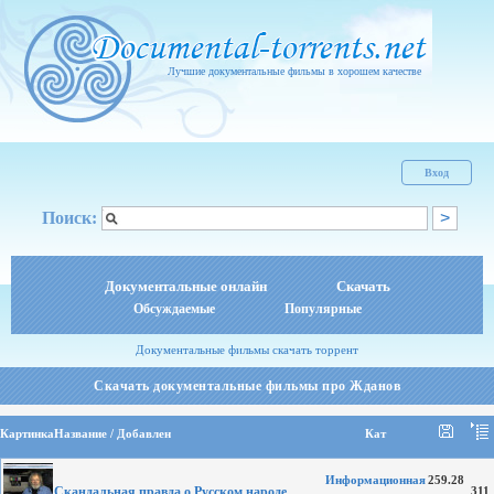
Лучшие документальные фильмы в хорошем качестве
Вход
Поиск:
Документальные онлайн
Скачать
Обсуждаемые
Популярные
Документальные фильмы скачать торрент
Скачать документальные фильмы про Жданов
Картинка
Название / Добавлен
Кат
Информационная
259.28
Скандальная правда о Русском народе
311