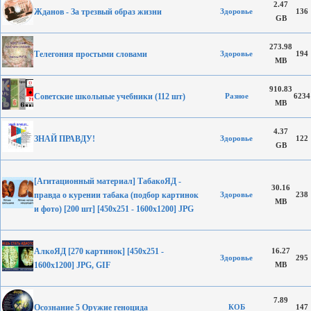
2.47
Жданов - За трезвый образ жизни
Здоровье
136
GB
273.98
Телегония простыми словами
Здоровье
194
MB
910.83
Советские школьные учебники (112 шт)
Разное
6234
MB
4.37
ЗНАЙ ПРАВДУ!
Здоровье
122
GB
[Агитационный материал] ТабакоЯД -
30.16
правда о курении табака (подбор картинок
Здоровье
238
MB
и фото) [200 шт] [450х251 - 1600x1200] JPG
АлкоЯД [270 картинок] [450х251 -
16.27
Здоровье
295
1600x1200] JPG, GIF
MB
7.89
Осознание 5 Оружие геноцида
КОБ
147