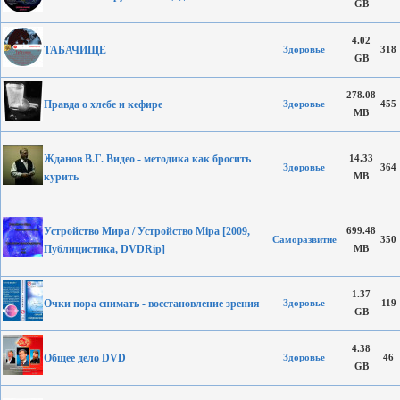
GB
4.02
ТАБАЧИЩЕ
Здоровье
318
GB
278.08
Правда о хлебе и кефире
Здоровье
455
MB
Жданов В.Г. Видео - методика как бросить
14.33
Здоровье
364
курить
MB
Устройство Мира / Устройство Мiра [2009,
699.48
Саморазвитие
350
Публицистика, DVDRip]
MB
1.37
Очки пора снимать - восстановление зрения
Здоровье
119
GB
4.38
Общее дело DVD
Здоровье
46
GB