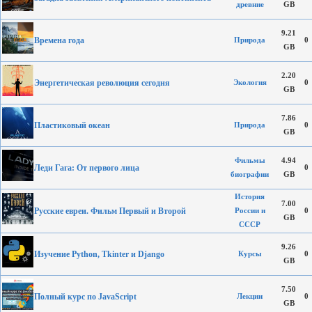
древние
GB
9.21
Времена года
Природа
0
GB
2.20
Энергетическая революция сегодня
Экология
0
GB
7.86
Пластиковый океан
Природа
0
GB
Фильмы
4.94
Леди Гага: От первого лица
0
биографии
GB
История
7.00
Русские евреи. Фильм Первый и Второй
России и
0
GB
СССР
9.26
Изучение Python, Tkinter и Django
Курсы
0
GB
7.50
Полный курс по JavaScript
Лекции
0
GB