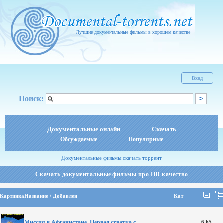
Лучшие документальные фильмы в хорошем качестве
Вход
Поиск:
Документальные онлайн
Скачать
Обсуждаемые
Популярные
Документальные фильмы скачать торрент
Скачать документальные фильмы про HD качество
Картинка
Название / Добавлен
Кат
Миссия в Афганистане. Первая схватка с
6.65