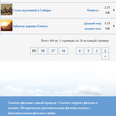
2.75
Стать мужчиной в Сибири
Природа
0
GB
Дрерний мир,
1.73
Забытые царицы Египта
0
средние века
GB
Всего 446 на -1 страницах по 24 на каждой странице.
19
18
17
16
...
4
3
2
1
»
Скачать фильмы о дикой природе
|
Скачать торрент фильмы о
космосе
|
Исторические документальные фильмы скачать
|
Документальные фильмы о войне