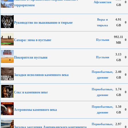
Афганистан
0
терроризмом
GB
Воры и
4.91
Руководство по выживанию в тюрьме
0
тюрьма
GB
992.11
Сахара: зима в пустыне
Пустыня
0
MB
3.13
Покорители пустыни
Пустыня
0
GB
Первобытные,
2.40
Загадки исполинов каменного века
0
древние
GB
Первобытные,
1.74
Секс в каменном веке
0
древние
GB
Первобытные,
1.50
Астрономы каменного века
0
древние
GB
Первобытные,
2.97
Загадка заселения Американского континента
0