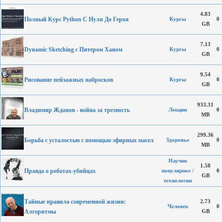
4.83
Полный Курс Python С Нуля До Героя
Курсы
0
GB
7.13
Dynamic Sketching с Питером Ханом
Курсы
0
GB
9.54
Рисование пейзажных набросков
Курсы
0
GB
933.31
Владимир Жданов - война за трезвость
Лекции
0
MB
299.36
Борьба с усталостью с помощью эфирных масел
Здоровье
0
MB
Научно
1.58
Правда о роботах-убийцах
популярное /
0
GB
технологии
Тайные правила современной жизни:
2.73
Человек
0
Алгоритмы
GB