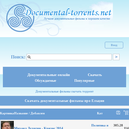
Лучшие документальные фильмы в хорошем качестве
Вход
Поиск:
Документальные онлайн
Скачать
Обсуждаемые
Популярные
Документальные фильмы скачать торрент
Скачать документальные фильмы про Ельцин
Картинка
Название / Добавлен
Кат
Политика и
305.28
Михаил Делягин - Кризис 2014
114