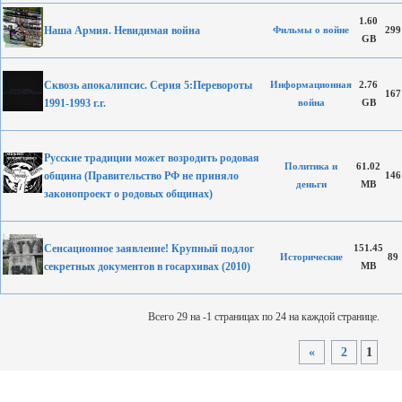
1.60
Наша Армия. Невидимая война
Фильмы о войне
299
GB
Сквозь апокалипсис. Серия 5:Перевороты
Информационная
2.76
167
1991-1993 г.г.
война
GB
Русские традиции может возродить родовая
Политика и
61.02
община (Правительство РФ не приняло
146
деньги
MB
законопроект о родовых общинах)
Сенсационное заявление! Крупный подлог
151.45
Исторические
89
секретных документов в госархивах (2010)
MB
Всего 29 на -1 страницах по 24 на каждой странице.
«
2
1