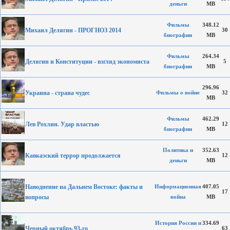
деньги
MB
Фильмы
348.12
Михаил Делягин - ПРОГНОЗ 2014
30
биографии
MB
Фильмы
264.34
Делягин и Конституции - взгляд экономиста
5
биографии
MB
296.96
Украина - страна чудес
Фильмы о войне
32
MB
Фильмы
462.29
Лев Рохлин. Удар властью
12
биографии
MB
Политика и
352.63
Кавказский террор продолжается
12
деньги
MB
Наводнение на Дальнем Востоке: факты и
Информационная
407.05
17
вопросы
война
MB
История России и
334.69
Черный октябрь 93-го
63