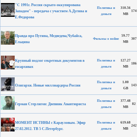
"С 1991г. Россия скрыто оккупирована
Политика и
310.56
Западом" - передача с участием А.Дугина и
174
деньги
MB
Е.Федорова
Правда про Путина, Медведева,Чубайса,
59.77
Фильмы о войне
307
Ельцина
MB
Крупный подлог секретных документов в
Политика и
127.27
186
госархивах
деньги
MB
Политика и
1.00
Олигархи. Новые миллиардеры России
143
деньги
GB
Политика и
377.48
Герман Стерлигов: Дневник Авантюриста
82
деньги
MB
МОМЕНТ ИСТИНЫ с Карауловым. Эфир
Политика и
619.68
242
27.02.2012. ТВ 5 С.Петербург.
деньги
MB