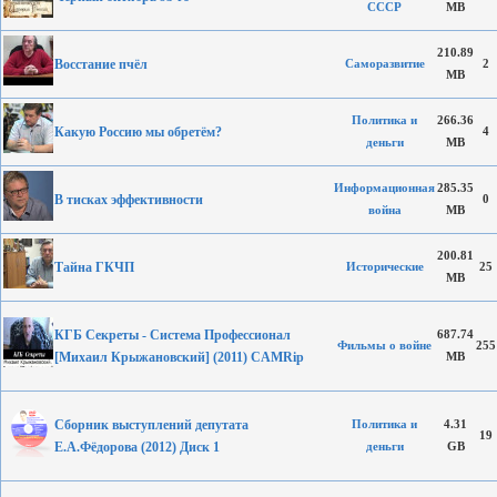
СССР
MB
210.89
Восстание пчёл
Саморазвитие
2
MB
Политика и
266.36
Какую Россию мы обретём?
4
деньги
MB
Информационная
285.35
В тиcках эффективности
0
война
MB
200.81
Тайна ГКЧП
Исторические
25
MB
КГБ Секреты - Система Профессионал
687.74
Фильмы о войне
255
[Михаил Крыжановский] (2011) CAMRip
MB
Сборник выступлений депутата
Политика и
4.31
19
Е.А.Фёдорова (2012) Диск 1
деньги
GB