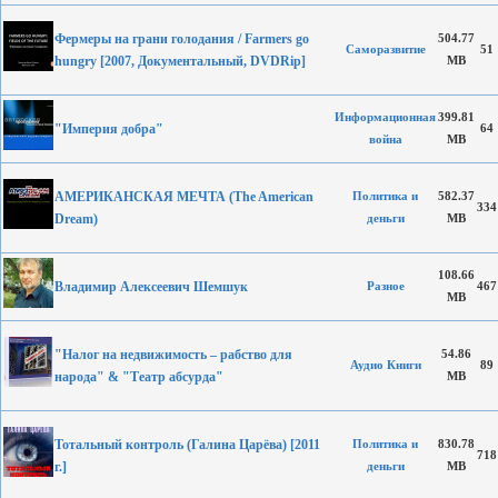
Фермеры на грани голодания / Farmers go
504.77
Саморазвитие
51
hungry [2007, Документальный, DVDRip]
MB
Информационная
399.81
"Империя добра"
64
война
MB
АМЕРИКАНСКАЯ МЕЧТА (The American
Политика и
582.37
334
Dream)
деньги
MB
108.66
Владимир Алексеевич Шемшук
Разное
467
MB
"Налог на недвижимость – рабство для
54.86
Аудио Книги
89
народа" & "Театр абсурда"
MB
Тотальный контроль (Галина Царёва) [2011
Политика и
830.78
718
г.]
деньги
MB