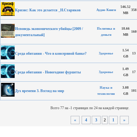
546.52
Кризис: Как это делается _Н.Стариков
Аудио Книги
358
MB
Исповедь экономического убийцы [2009 /
Политика и
18.66
160
документальный]
деньги
MB
1.54
Среда обитания - Что в консервной банке?
Здоровье
13
GB
1.49
Среда обитания - Новогодние фуршеты
Здоровье
17
GB
Наука и
3.08
Дух времени 3. Взгляд на мир
101
технологии
GB
Всего 77 на -1 страницах по 24 на каждой странице.
«
4
3
2
1
»