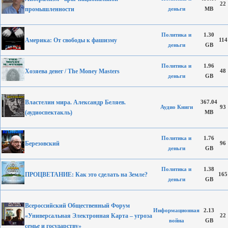
22
промышленности
деньги
MB
Политика и
1.30
Америка: От свободы к фашизму
114
деньги
GB
Политика и
1.96
Хозяева денег / The Money Masters
48
деньги
GB
Властелин мира. Александр Беляев.
367.04
Аудио Книги
93
(аудиоспектакль)
MB
Политика и
1.76
Березовский
96
деньги
GB
Политика и
1.38
ПРОЦВЕТАНИЕ: Как это сделать на Земле?
165
деньги
GB
Всероссийский Общественный Форум
Информационная
2.13
«Универсальная Электронная Карта – угроза
22
война
GB
семье и государству»