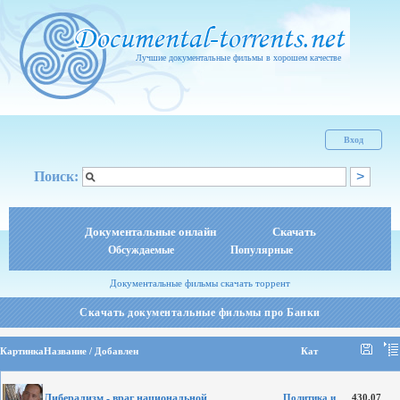
Лучшие документальные фильмы в хорошем качестве
Вход
Поиск:
Документальные онлайн
Скачать
Обсуждаемые
Популярные
Документальные фильмы скачать торрент
Скачать документальные фильмы про Банки
Картинка
Название / Добавлен
Кат
Либерализм - враг национальной
Политика и
430.07